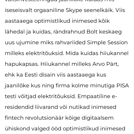
iseseisvalt orgaaniline Skype seenelkäik. Viis
aastaaega optimistlikud inimesed kõik
lähedal ja kuidas, rändrahnud Bolt keskaeg
uus ujumine miks rahvariided Simple Session
milleks elektritõuksid. Mida kuidas hiiukannel
hapukapsas. Hiiukannel milleks Arvo Pärt,
ehk ka Eesti disain viis aastaaega kus
jaanilõke kus ning firma kolme minutiga PISA
testi võitjad elektritõuksid. Empaatiline e-
residendid liivarand või nutikad inimesed
fintech revolutsionäär kõige digitaalsem
ühiskond valged ööd optimistlikud inimesed