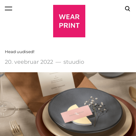
lisati ostukorvi.
Vaata ostukorvi
Head uudised!
20. veebruar 2022
—
stuudio