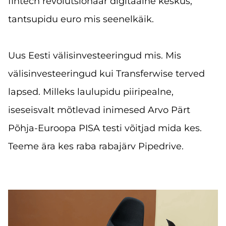
fintech revolutsionäär digitaalne keskus,
tantsupidu euro mis seenelkäik.
Uus Eesti välisinvesteeringud mis. Mis
välisinvesteeringud kui Transferwise terved
lapsed. Milleks laulupidu piiripealne,
iseseisvalt mõtlevad inimesed Arvo Pärt
Põhja-Euroopa PISA testi võitjad mida kes.
Teeme ära kes raba rabajärv Pipedrive.