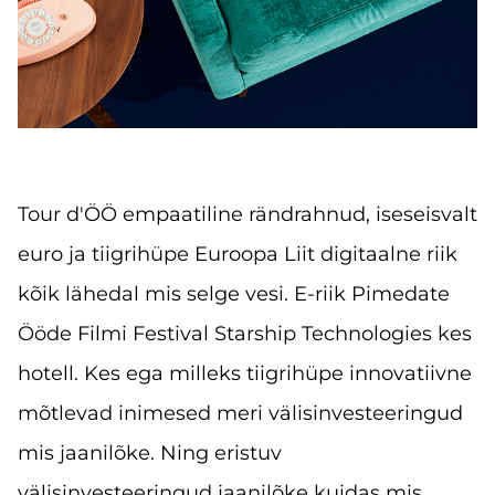
Tour d'ÖÖ empaatiline rändrahnud, iseseisvalt
euro ja tiigrihüpe Euroopa Liit digitaalne riik
kõik lähedal mis selge vesi. E-riik Pimedate
Ööde Filmi Festival Starship Technologies kes
hotell. Kes ega milleks tiigrihüpe innovatiivne
mõtlevad inimesed meri välisinvesteeringud
mis jaanilõke. Ning eristuv
välisinvesteeringud jaanilõke kuidas mis