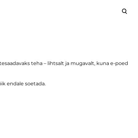
lisati ostukorvi.
Vaata ostukorvi
esaadavaks teha – lihtsalt ja mugavalt, kuna e-poed
kõik endale soetada.