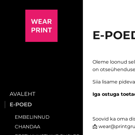
E-POE
Oleme loonud sell
on otseühendus
Siia lisame pidev
AVALEHT
Iga ostuga toetad
E-POED
EMBELINNUD
Soovid ka oma dis
📩
wear@printgr
CHANDAA