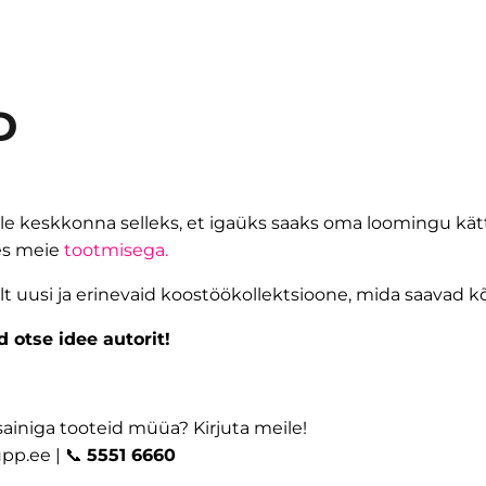
D
e keskkonna selleks, et igaüks saaks oma loomingu kätt
es meie
tootmisega
.
alt uusi ja erinevaid koostöökollektsioone, mida saavad 
 otse idee autorit!
ainiga tooteid müüa? Kirjuta meile!
upp.ee
| 📞
5551 6660