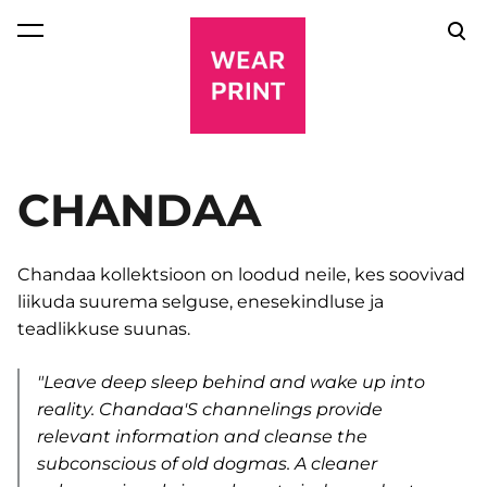
lisati ostukorvi.
Vaata ostukorvi
CHANDAA
Chandaa kollektsioon on loodud neile, kes soovivad
liikuda suurema selguse, enesekindluse ja
teadlikkuse suunas.
"Leave deep sleep behind and wake up into
reality. Chandaa'S channelings provide
relevant information and cleanse the
subconscious of old dogmas. A cleaner