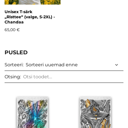
Unisex T-särk
„Risttee“ (valge, S-2XL) -
Chandaa
65,00 €
PUSLED
Sorteeri:
Otsing: