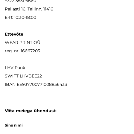
+372 5551 6660
Pallasti 16, Tallinn, 11416
E-R: 10:30-18:00
Ettevõte
WEAR PRINT OÜ
reg. nr. 16667203
LHV Pank
SWIFT LHVBEE22
IBAN
EE937700771008856433
Võta meiega ühendust:
Sinu nimi