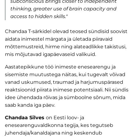
subconscious brings closer to independent
thinking, greater use of brain capacity and
access to hidden skills."
Chandaa T-särkidel olevad teosed sündisid soovist
aidata inimestel märgata ja ületada piiravaid
mõttemustreid, hirme ning alateadlikke takistusi,
mis mõjutavad igapäevaseid valikuid.
Aastatepikkune töö inimeste enesearengu ja
sisemiste muutustega näitas, kui tugevalt võivad
vanad uskumused, traumad ja harjumuspärased
reaktsioonid piirata inimese potentsiaali. Nii sündis
idee ühendada rõivas ja sümboolne sõnum, mida
saab kanda iga päev.
Chandaa Silves
on Eesti loov- ja
enesearenguvaldkonna tegija, kes tegutseb
juhendaja/kanaldajana ning keskendub