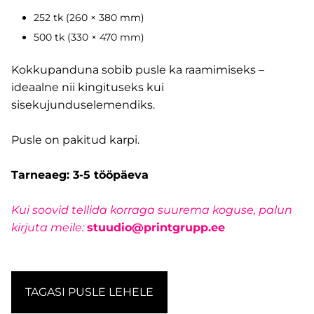
252 tk (260 × 380 mm)
500 tk (330 × 470 mm)
Kokkupanduna sobib pusle ka raamimiseks –
ideaalne nii kingituseks kui
sisekujunduselemendiks.
Pusle on pakitud karpi.
Tarneaeg: 3-5 tööpäeva
Kui soovid tellida korraga suurema koguse, palun
kirjuta meile:
stuudio@printgrupp.ee
TAGASI PUSLE LEHELE