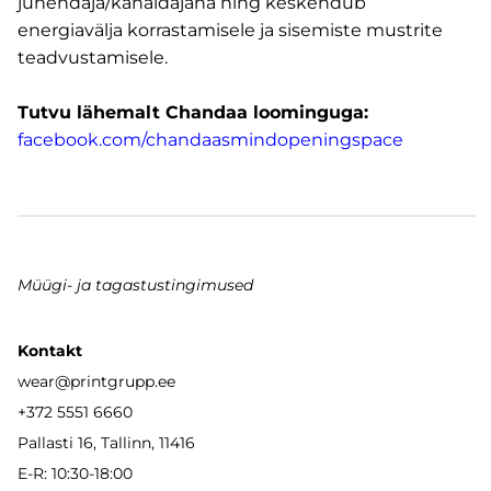
juhendaja/kanaldajana ning keskendub
energiavälja korrastamisele ja sisemiste mustrite
teadvustamisele.
Tutvu lähemalt Chandaa loominguga:
facebook.com/chandaasmindopeningspace
Müügi- ja tagastustingimused
Kontakt
wear
@printgrupp.ee
+372 5551 6660
Pallasti 16, Tallinn, 11416
E-R: 10:30-18:00