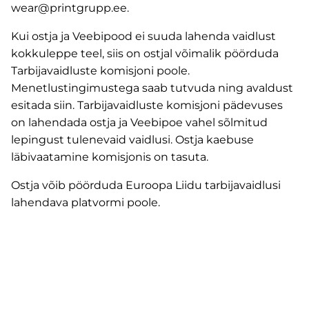
wear@printgrupp.ee.
Kui ostja ja Veebipood ei suuda lahenda vaidlust
kokkuleppe teel, siis on ostjal võimalik pöörduda
Tarbijavaidluste komisjoni poole.
Menetlustingimustega saab tutvuda ning avaldust
esitada
siin
. Tarbijavaidluste komisjoni pädevuses
on lahendada ostja ja Veebipoe vahel sõlmitud
lepingust tulenevaid vaidlusi. Ostja kaebuse
läbivaatamine komisjonis on tasuta.
Ostja võib pöörduda Euroopa Liidu tarbijavaidlusi
lahendava platvormi
poole
.