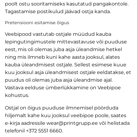
poolt ostu sooritamiseks kasutatud pangakontole.
Tagastamise postikulud jäävad ostja kanda.
Pretensiooni esitamise õigus
Veebipood vastutab ostjale müüdud kauba
lepingutingimustele mittevastavuse või puuduse
eest, mis oli olemas juba asja üleandmise hetkel
ning mis ilmneb kuni kahe aasta jooksul, alates
kauba üleandmisest ostjale. Sellest esimese kuue
kuu jooksul asja üleandmisest ostjale eeldatakse, et
puudus oli olemas juba asja üleandmise ajal.
Vastava eelduse ümberlükkamine on Veebipoe
kohustus.
Ostjal on õigus puuduse ilmnemisel pöörduda
hiljemalt kahe kuu jooksul veebipoe poole, saates
e-kirja aadressile wear@printgrupp.ee või helistada
telefonil +372 5551 6660.