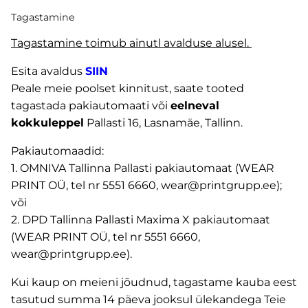
Tagastamine
Tagastamine toimub ainutl avalduse alusel.
Esita avaldus
SIIN
Peale meie poolset kinnitust, saate tooted
tagastada pakiautomaati või
eelneval
kokkuleppel
Pallasti 16, Lasnamäe, Tallinn.
Pakiautomaadid:
1. OMNIVA Tallinna Pallasti pakiautomaat (WEAR
PRINT OÜ, tel nr 5551 6660, wear@printgrupp.ee);
või
2. DPD Tallinna Pallasti Maxima X pakiautomaat
(WEAR PRINT OÜ, tel nr 5551 6660,
wear@printgrupp.ee).
Kui kaup on meieni jõudnud, tagastame kauba eest
tasutud summa 14 päeva jooksul ülekandega Teie