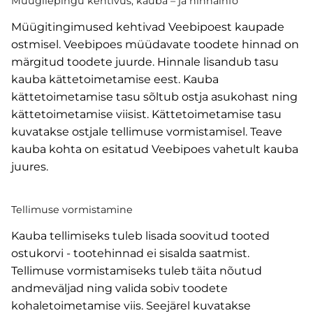
Müügilepingu kehtivus, kauba – ja hinnainfo
Müügitingimused kehtivad Veebipoest kaupade
ostmisel. Veebipoes müüdavate toodete hinnad on
märgitud toodete juurde. Hinnale lisandub tasu
kauba kättetoimetamise eest. Kauba
kättetoimetamise tasu sõltub ostja asukohast ning
kättetoimetamise viisist. Kättetoimetamise tasu
kuvatakse ostjale tellimuse vormistamisel. Teave
kauba kohta on esitatud Veebipoes vahetult kauba
juures.
Tellimuse vormistamine
Kauba tellimiseks tuleb lisada soovitud tooted
ostukorvi - tootehinnad ei sisalda saatmist.
Tellimuse vormistamiseks tuleb täita nõutud
andmeväljad ning valida sobiv toodete
kohaletoimetamise viis. Seejärel kuvatakse