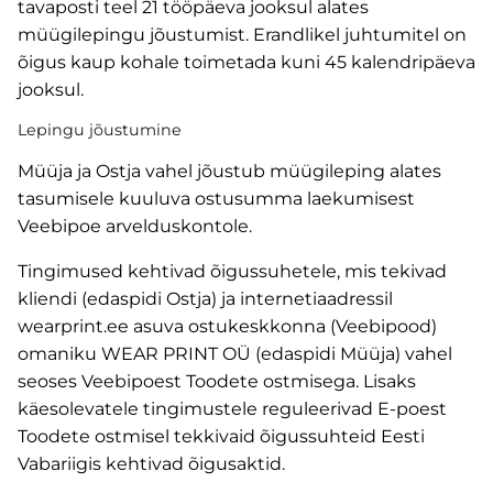
tavaposti teel 21 tööpäeva jooksul alates
müügilepingu jõustumist. Erandlikel juhtumitel on
õigus kaup kohale toimetada kuni 45 kalendripäeva
jooksul.
Lepingu jõustumine
Müüja ja Ostja vahel jõustub müügileping alates
tasumisele kuuluva ostusumma laekumisest
Veebipoe arvelduskontole.
Tingimused kehtivad õigussuhetele, mis tekivad
kliendi (edaspidi Ostja) ja internetiaadressil
wearprint.ee asuva ostukeskkonna (Veebipood)
omaniku WEAR PRINT OÜ (edaspidi Müüja) vahel
seoses Veebipoest Toodete ostmisega. Lisaks
käesolevatele tingimustele reguleerivad E-poest
Toodete ostmisel tekkivaid õigussuhteid Eesti
Vabariigis kehtivad õigusaktid.