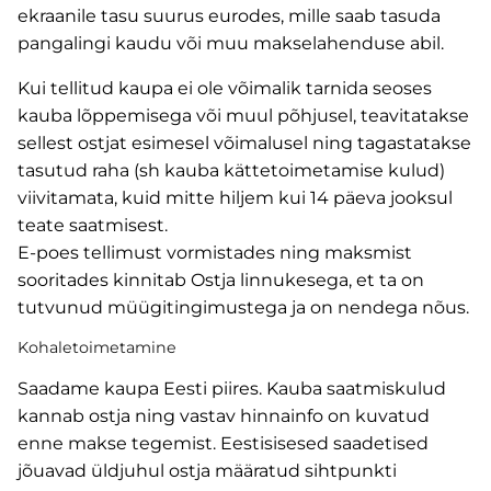
ekraanile tasu suurus eurodes, mille saab tasuda
pangalingi kaudu või muu makselahenduse abil.
Kui tellitud kaupa ei ole võimalik tarnida seoses
kauba lõppemisega või muul põhjusel, teavitatakse
sellest ostjat esimesel võimalusel ning tagastatakse
tasutud raha (sh kauba kättetoimetamise kulud)
viivitamata, kuid mitte hiljem kui 14 päeva jooksul
teate saatmisest.
E-poes tellimust vormistades ning maksmist
sooritades kinnitab Ostja linnukesega, et ta on
tutvunud müügitingimustega ja on nendega nõus.
Kohaletoimetamine
Saadame kaupa Eesti piires. Kauba saatmiskulud
kannab ostja ning vastav hinnainfo on kuvatud
enne makse tegemist. Eestisisesed saadetised
jõuavad üldjuhul ostja määratud sihtpunkti