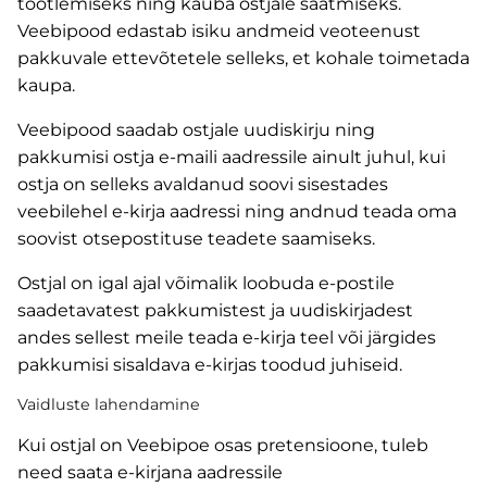
töötlemiseks ning kauba ostjale saatmiseks.
Veebipood edastab isiku andmeid veoteenust
pakkuvale ettevõtetele selleks, et kohale toimetada
kaupa.
Veebipood saadab ostjale uudiskirju ning
pakkumisi ostja e-maili aadressile ainult juhul, kui
ostja on selleks avaldanud soovi sisestades
veebilehel e-kirja aadressi ning andnud teada oma
soovist otsepostituse teadete saamiseks.
Ostjal on igal ajal võimalik loobuda e-postile
saadetavatest pakkumistest ja uudiskirjadest
andes sellest meile teada e-kirja teel või järgides
pakkumisi sisaldava e-kirjas toodud juhiseid.
Vaidluste lahendamine
Kui ostjal on Veebipoe osas pretensioone, tuleb
need saata e-kirjana aadressile