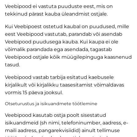
Veebipood ei vastuta puuduste eest, mis on
tekkinud pärast kauba üleandmist ostjale.
Kui Veebipoest ostetud kaubal on puudused, mille
eest Veebipood vastutab, parandab või asendab
Veebipood puudusega kauba. Kui kaupa ei ole
võimalik parandada ega asendada, tagastab
Veebipood ostjale kõik müügilepinguga kaasnenud
tasud.
Veebipood vastab tarbija esitatud kaebusele
kirjalikult või kirjalikku taasesitamist võimaldavas
vormis 15 päeva jooksul.
Otseturustus ja isikuandmete töötlemine
Veebipood kasutab ostja poolt sisestatud
isikuandmeid (sh nimi, telefoninumber, aadress, e-
maili aadress, pangarekvisiidid) ainult tellimuse