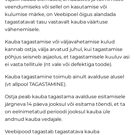
veendumiseks või sellel on kasutamise või
kulumise märke, on Veebipoel õigus alandada
tagastatavat tasu vastavalt kauba väärtuse
vähenemisele.
Kauba tagastamise või väljavahetamise kulud
kannab ostja, välja arvatud juhul, kui tagastamise
põhjus seisneb asjaolus, et tagastamisele kuuluv asi
ei vasta tellitule (nt vale või defektiga toode).
Kauba tagastamine toimub ainult avalduse alusel
(vt allpool TAGASTAMINE).
Ostja peab kauba tagastama avalduse esitamisele
järgneva 14 päeva jooksul või esitama tõendi, et ta
on eelnimetatud perioodi jooksul kauba üle
andnud kauba vedajale.
Veebipood tagastab tagastatava kauba