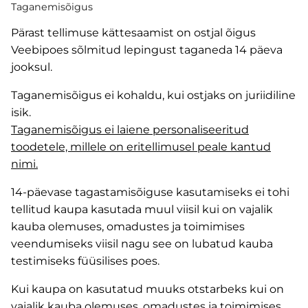
Taganemisõigus
Pärast tellimuse kättesaamist on ostjal õigus
Veebipoes sõlmitud lepingust taganeda 14 päeva
jooksul.
Taganemisõigus ei kohaldu, kui ostjaks on juriidiline
isik.
Taganemisõigus ei laiene personaliseeritud
toodetele, millele on eritellimusel peale kantud
nimi.
14-päevase tagastamisõiguse kasutamiseks ei tohi
tellitud kaupa kasutada muul viisil kui on vajalik
kauba olemuses, omadustes ja toimimises
veendumiseks viisil nagu see on lubatud kauba
testimiseks füüsilises poes.
Kui kaupa on kasutatud muuks otstarbeks kui on
vajalik kauba olemuses, omadustes ja toimimises