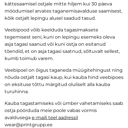
kättesaamisel ostjale mitte hiljem kui 30 päeva
möödumisel arvates taganemisavalduse saamisest,
kõik ostjalt lepingu alusel saadud tasud.
Veebipood võib keelduda tagasimaksete
tegemisest seni, kuni on lepingu esemeks oleva
asja tagasi saanud või kuni ostja on esitanud
tõendid, et on asja tagasi saatnud, sõltuvalt sellest,
kumb toimub varem.
Veebipoel on õigus taganeda müügitehingust ning
nõuda ostjalt tagasi kaup, kui kauba hind veebipoes
on eksituse tõttu märgitud oluliselt alla kauba
turuhinna.
Kauba tagastamiseks või ümber vahetamiseks saab
ostja pöörduda meie poole vabas vormis
avaldusega
e-maili teel aadressil
wear@printgrupp.ee