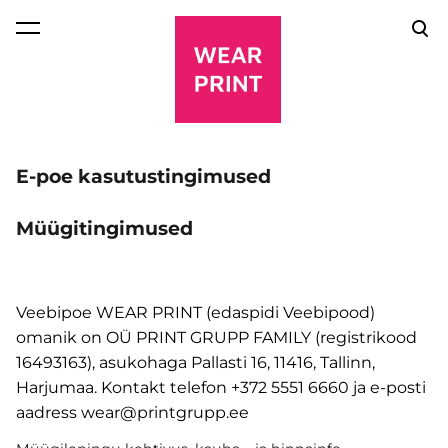
lisati ostukorvi.
Vaata ostukorvi
E-poe kasutustingimused
Müügitingimused
Veebipoe WEAR PRINT (edaspidi Veebipood)
omanik on OÜ PRINT GRUPP FAMILY (registrikood
16493163), asukohaga Pallasti 16, 11416, Tallinn,
Harjumaa. Kontakt telefon +372 5551 6660 ja e-posti
aadress wear@printgrupp.ee