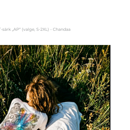
T-särk „AP“ (valge, S-2XL) - Chandaa