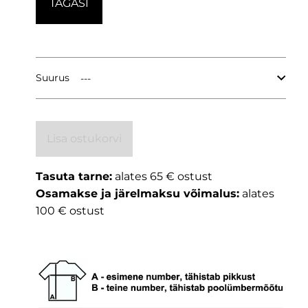
TAGASI
Suurus
Lisa ostukorvi
Tasuta tarne:
alates 65 € ostust
Osamakse ja järelmaksu võimalus:
alates
100 € ostust