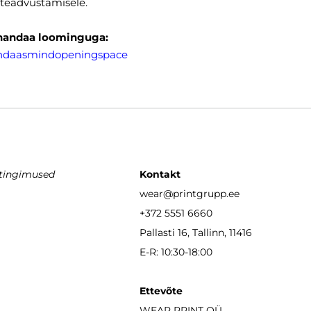
 teadvustamisele.
handaa loominguga:
ndaasmindopeningspace
stingimused
Kontakt
wear
@printgrupp.ee
+372 5551 6660
Pallasti 16, Tallinn, 11416
E-R: 10:30-18:00
Ettevõte
WEAR PRINT OÜ