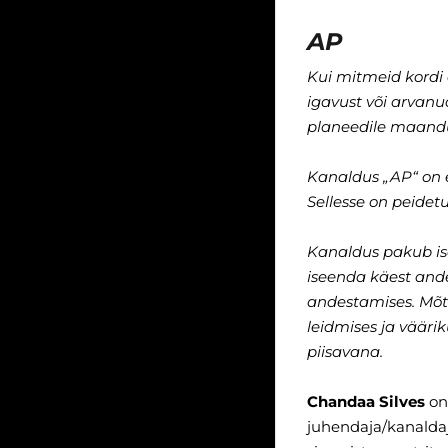
AP
Kui mitmeid kordi
igavust või arvanud
planeedile maan
Kanaldus „AP“ on
Sellesse on peidetu
Kanaldus pakub ise
iseenda käest
ande
andestamises. Mõt
leidmises ja vääri
piisavana.
Chandaa Silves
on
juhendaja/kanaldaj