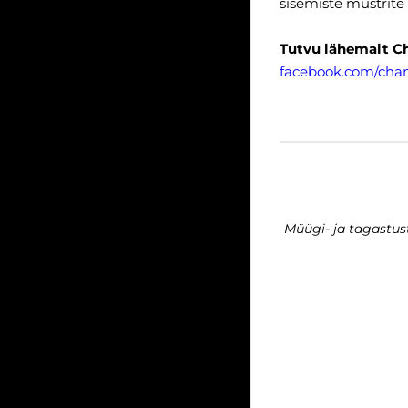
sisemiste mustrite
Tutvu lähemalt C
facebook.com/cha
Müügi- ja tagastu