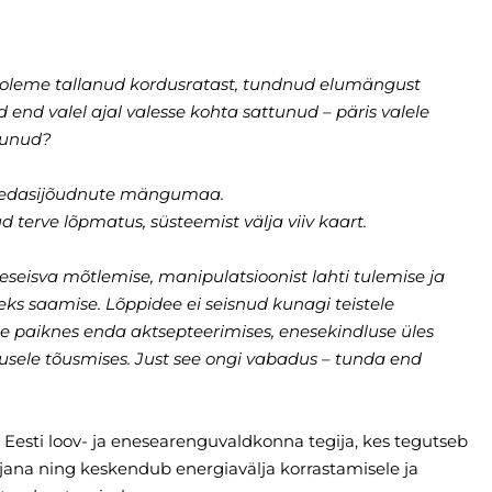
 oleme tallanud kordusratast, tundnud elumängust
 end valel ajal valesse kohta sattunud – päris valele
dunud?
 edasijõudnute mängumaa.
d terve lõpmatus, süsteemist välja viiv kaart.
seisva mõtlemise, manipulatsioonist lahti tulemise ja
ks saamise. Lõppidee ei seisnud kunagi teistele
e paiknes enda aktsepteerimises, enesekindluse üles
kusele tõusmises. Just see ongi vabadus – tunda end
 Eesti loov- ja enesearenguvaldkonna tegija, kes tegutseb
ana ning keskendub energiavälja korrastamisele ja