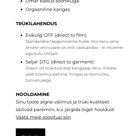
Ümar kaelus soonikuga
Orgaaniline kangas
TRÜKILAHENDUS
Esikülg:
DTF (direct to film)
Standardne tasapinnaline trükk, mis tänu oma
õrnale venivusele on eriti vastupidav – ei murene
ega kulu lihtsalt.
Seljal:
DTG (direct to garment)
Disain on trükitud otse kangasse, tänu millele
jääb tulemus pehme, hingav ja loomuliku
tunnetusega.
HOOLDAMINE
Sinu toote algne välimus ja trüki kvaliteet
säilivad paremini, kui järgida õiget hooldust.
Vaata meie soovitusi
siin
.