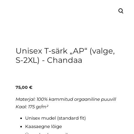
lisati ostukorvi.
Vaata ostukorvi
Unisex T-särk „AP“ (valge,
S-2XL) - Chandaa
75,00 €
Materjal:
100% kammitud orgaaniline puuvill
Kaal: 175 gr/m²
Unisex mudel (standard fit)
Kaasaegne lõige