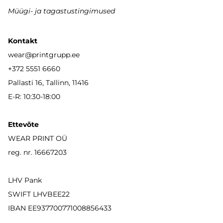
Müügi- ja tagastustingimused
Kontakt
wear
@printgrupp.ee
+372 5551 6660
Pallasti 16, Tallinn, 11416
E-R: 10:30-18:00
Ettevõte
WEAR PRINT OÜ
reg. nr. 16667203
LHV Pank
SWIFT LHVBEE22
IBAN
EE937700771008856433