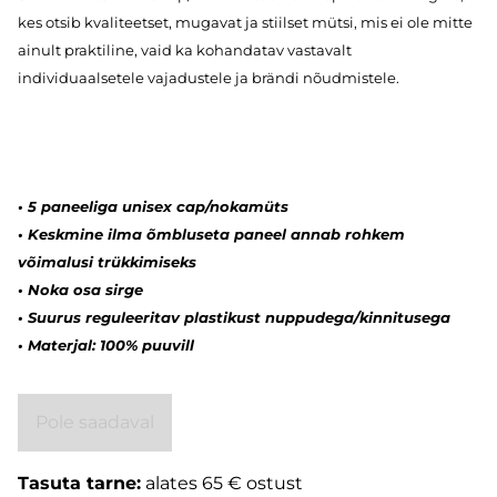
kes otsib kvaliteetset, mugavat ja stiilset mütsi, mis ei ole mitte
ainult praktiline, vaid ka kohandatav vastavalt
individuaalsetele vajadustele ja brändi nõudmistele.
•
5 paneeliga unisex cap/nokamüts
•
Keskmine ilma õmbluseta paneel annab rohkem
võimalusi trükkimiseks
•
Noka osa sirge
•
Suurus reguleeritav plastikust nuppudega/kinnitusega
•
Materjal: 100% puuvill
Pole saadaval
Tasuta tarne:
alates 65 € ostust