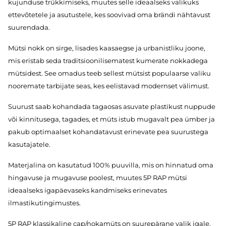
kujunduse trükkimiseks, muutes selle ideaalseks valikuks
ettevõtetele ja asutustele, kes soovivad oma brändi nähtavust
suurendada.
Mütsi nokk on sirge, lisades kaasaegse ja urbanistliku joone,
mis eristab seda traditsioonilisematest kumerate nokkadega
mütsidest. See omadus teeb sellest mütsist populaarse valiku
nooremate tarbijate seas, kes eelistavad modernset välimust.
Suurust saab kohandada tagaosas asuvate plastikust nuppude
või kinnitusega, tagades, et müts istub mugavalt pea ümber ja
pakub optimaalset kohandatavust erinevate pea suurustega
kasutajatele.
Materjalina on kasutatud 100% puuvilla, mis on hinnatud oma
hingavuse ja mugavuse poolest, muutes 5P RAP mütsi
ideaalseks igapäevaseks kandmiseks erinevates
ilmastikutingimustes.
5P RAP klassikaline cap/nokamüts on suurepärane valik igale,