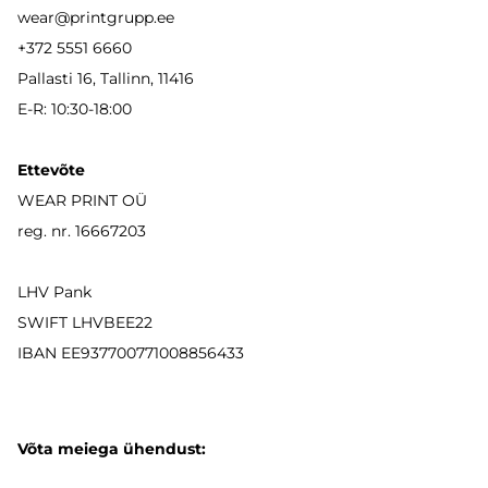
wear
@printgrupp.ee
+372 5551 6660
Pallasti 16, Tallinn, 11416
E-R: 10:30-18:00
Ettevõte
WEAR PRINT OÜ
reg. nr. 16667203
LHV Pank
SWIFT LHVBEE22
IBAN
EE937700771008856433
Võta meiega ühendust: