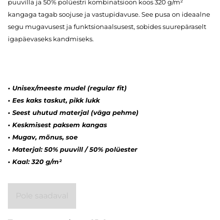
puuvilla ja 50% polüestri kombinatsioon koos 320 g/m²
kangaga tagab soojuse ja vastupidavuse. See pusa on ideaalne
segu mugavusest ja funktsionaalsusest, sobides suurepäraselt
igapäevaseks kandmiseks.
• Unisex/meeste mudel (regular fit)
• Ees kaks taskut, pikk lukk
• Seest uhutud materjal (väga pehme)
•
K
eskmisest paksem kangas
• Mugav, mõnus, soe
• Materjal: 50% puuvill / 50% polüester
• Kaal: 320 g/m²
Pole saadaval