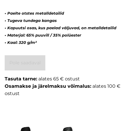
• Paelte otstes metalldetailid
• Tugeva tundega kangas
• Kapuutsi osas, kus paelad väljuvad, on metalldetailid
• Materjal: 65% puuvill / 35% polüester
• Kaal: 320 g/m²
Pole saadaval
Tasuta tarne:
alates 65 € ostust
Osamakse ja järelmaksu võimalus:
alates 100 €
ostust