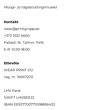
Müügi- ja tagastustingimused
Kontakt
wear
@printgrupp.ee
+372 5551 6660
Pallasti 16, Tallinn, 11416
E-R: 10:30-18:00
Ettevõte
WEAR PRINT OÜ
reg. nr. 16667203
LHV Pank
SWIFT LHVBEE22
IBAN
EE937700771008856433