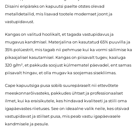
Disaini eripäraks on kapuutsi paelte otstes olevad
metalldetailid, mis lisavad tootele modernset joont ja
vastupidavust.
Kangas on valitud hoolikalt, et tagada vastupidavus ja
mugavus kandmisel. Materjalina on kasutatud 65% puuvilla ja
35% polüestrit, mis tagab nii pehmuse kui ka vormi säilimise ka
pikaajalisel kasutamisel. Kangas on piisavalt tugev, kaaluga
320 g/m², et pakkuda soojust külmematel päevadel, ent samas
piisavalt hingav, et olla mugav ka soojemas sisekliimas.
Cape kapuutsiga pusa sobib suurepäraselt nii ettevõtete
meeskonnarõivasteks, pakkudes ühtset ja professionaalset
ilmet, kui ka eraisikutele, kes hindavad kvaliteeti ja stiili oma
igapäevastes riietuses. See on ideaalne valik neile, kes otsivad
vastupidavat ja stiilset pusa, mis peab vastu igapäevasele
kandmisele ja pesule.