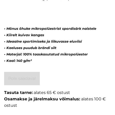
•
Mõnus õhuke mikropolüestrist spordisärk naistele
•
Kiirelt kuivav kangas
•
Ideaalne sportimiseks ja liikuvasse eluviisi
•
Kaeluses puudub brändi silt
•
Materjal: 100% taaskasutatud mikropolüester
•
Kaal: 140 g/m²
Pole saadaval
Tasuta tarne:
alates 65 € ostust
Osamakse ja järelmaksu võimalus:
alates 100 €
ostust