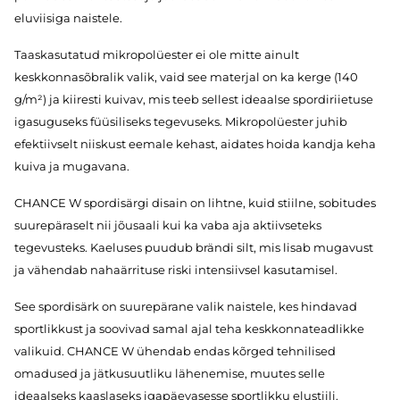
eluviisiga naistele.
Taaskasutatud mikropolüester ei ole mitte ainult
keskkonnasõbralik valik, vaid see materjal on ka kerge (140
g/m²) ja kiiresti kuivav, mis teeb sellest ideaalse spordiriietuse
igasuguseks füüsiliseks tegevuseks. Mikropolüester juhib
efektiivselt niiskust eemale kehast, aidates hoida kandja keha
kuiva ja mugavana.
CHANCE W spordisärgi disain on lihtne, kuid stiilne, sobitudes
suurepäraselt nii jõusaali kui ka vaba aja aktiivseteks
tegevusteks. Kaeluses puudub brändi silt, mis lisab mugavust
ja vähendab nahaärrituse riski intensiivsel kasutamisel.
See spordisärk on suurepärane valik naistele, kes hindavad
sportlikkust ja soovivad samal ajal teha keskkonnateadlikke
valikuid. CHANCE W ühendab endas kõrged tehnilised
omadused ja jätkusuutliku lähenemise, muutes selle
ideaalseks kaaslaseks igapäevasesse sportlikku elustiili.