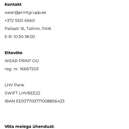
Kontakt
wear
@printgrupp.ee
+372 5551 6660
Pallasti 16, Tallinn, 11416
E-R: 10:30-18:00
Ettevõte
WEAR PRINT OÜ
reg. nr. 16667203
LHV Pank
SWIFT LHVBEE22
IBAN
EE937700771008856433
Võta meiega ühendust: