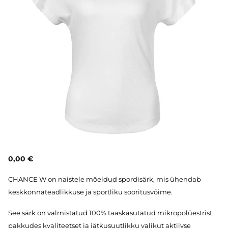
0,00 €
CHANCE W on naistele mõeldud spordisärk, mis ühendab
keskkonnateadlikkuse ja sportliku sooritusvõime.
See särk on valmistatud 100% taaskasutatud mikropolüestrist,
pakkudes kvaliteetset ja jätkusuutlikku valikut aktiivse