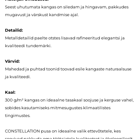
Seest uhutumata kangas on siledam ja hingavam, pakkudes
mugavust ja värskust kandmise ajal.
Detailid:
Metalldetailid paelte otstes lisavad rafineeritud elegantsi ja
kvaliteedi tundemärki.
Värvid:
Mahedad ja puhtad toonid toovad esile kangaste naturaalsuse
ja kvaliteedi.
Kaal:
300 g/m² kangas on ideaalne tasakaal soojuse ja kerguse vahel,
sobides kasutamiseks mitmesugustes klimaatilistes
tingimustes.
CONSTELLATION pusa on ideaalne valik ettevõtetele, kes
soovivad pakkuda oma töötajatele kvaliteetset ja ökoloogiliselt