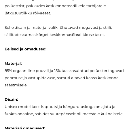
polüestrist, pakkudes keskkonnateadlikele tarbijatele
jätkusuutlikku rõivaeset.
Selle disain ja materjalivalik rõhutavad mugavust ja stiili,
säilitades samas kõrget keskkonnasõbralikkuse taset.
Eelised ja omadused:
Materjal:
85% orgaaniline puuvill ja 15% taaskasutatud polüester tagavad
pehmuse ja vastupidavuse, samuti aitavad kaasa keskkonna
säästmisele.
Disain:
Unisex mudel koos kapuutsi ja kängurutaskuga on ajatu ja
funktsionaalne, sobides suurepäraselt nii meestele kui naistele.
Materjali omadused: