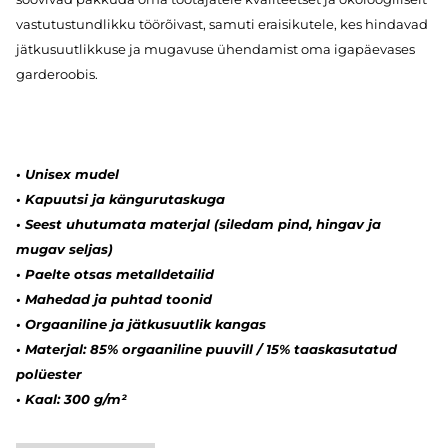
vastutustundlikku töörõivast, samuti eraisikutele, kes hindavad
jätkusuutlikkuse ja mugavuse ühendamist oma igapäevases
garderoobis.
•
Unisex mudel
•
Kapuutsi ja kängurutaskuga
•
Seest uhutumata materjal (siledam pind, hingav ja
mugav seljas)
•
Paelte otsas metalldetailid
•
Mahedad ja puhtad toonid
•
Orgaaniline ja jätkusuutlik kangas
•
Materjal: 85% orgaaniline puuvill / 15% taaskasutatud
polüester
•
Kaal: 300 g/m²