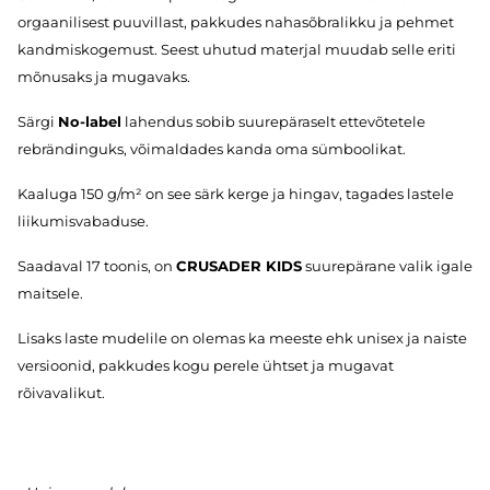
orgaanilisest puuvillast, pakkudes nahasõbralikku ja pehmet
kandmiskogemust. Seest uhutud materjal muudab selle eriti
mõnusaks ja mugavaks.
Särgi
No-label
lahendus sobib suurepäraselt ettevõtetele
rebrändinguks, võimaldades kanda oma sümboolikat.
Kaaluga 150 g/m² on see särk kerge ja hingav, tagades lastele
liikumisvabaduse.
Saadaval 17 toonis, on
CRUSADER KIDS
suurepärane valik igale
maitsele.
Lisaks laste mudelile on olemas ka meeste ehk unisex ja naiste
versioonid, pakkudes kogu perele ühtset ja mugavat
rõivavalikut.