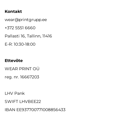
Kontakt
wear
@printgrupp.ee
+372 5551 6660
Pallasti 16, Tallinn, 11416
E-R: 10:30-18:00
Ettevõte
WEAR PRINT OÜ
reg. nr. 16667203
LHV Pank
SWIFT LHVBEE22
IBAN
EE937700771008856433