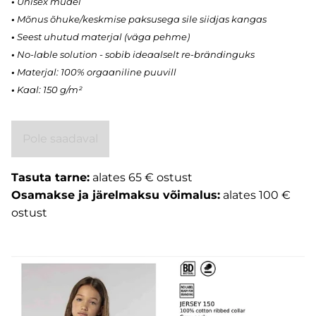
•
Unisex mudel
•
Mõnus õhuke/keskmise paksusega sile siidjas kangas
•
Seest uhutud materjal (väga pehme)
•
No-lable solution - sobib ideaalselt re-brändinguks
•
Materjal: 100% orgaaniline puuvill
•
Kaal: 150 g/m²
Pole saadaval
Tasuta tarne:
alates 65 € ostust
Osamakse ja järelmaksu võimalus:
alates 100 €
ostust