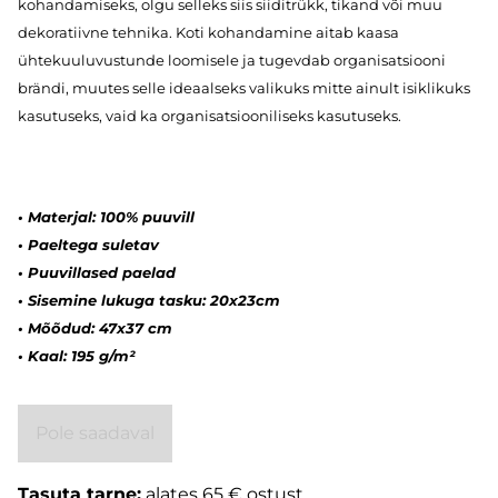
kohandamiseks, olgu selleks siis siiditrükk, tikand või muu
dekoratiivne tehnika. Koti kohandamine aitab kaasa
ühtekuuluvustunde loomisele ja tugevdab organisatsiooni
brändi, muutes selle ideaalseks valikuks mitte ainult isiklikuks
kasutuseks, vaid ka organisatsiooniliseks kasutuseks.
•
Materjal: 100% puuvill
•
Paeltega suletav
•
Puuvillased paelad
•
Sisemine lukuga tasku: 20x23cm
•
Mõõdud: 47x37 cm
•
Kaal: 195 g/m²
Pole saadaval
Tasuta tarne:
alates 65 € ostust