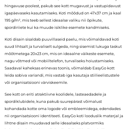
hingavuse poolest, pakub see kott mugavust ja vastupidavust
igapäevaseks kasutamiseks. Koti mõõdud on 47x37 cm ja kaal
195 g/m², mis teeb sellest ideaalse valiku nii õpikute,
spordiriiete kui ka muude isiklike esemete kandmiseks.
Koti disain sisaldab puuvillaseid paelu, mis võimaldavad koti
suud lihtsalt ja turvaliselt sulgeda, ning sisemist lukuga taskut
mõõtmetega 20x23 cm, mis on ideaalne väikeste esemete,
nagu võtmed või mobiiltelefon, turvaliseks hoiustamiseks.
Saadaval kaheksas erinevas toonis, võimaldab EasyGo kott
leida sobiva variandi, mis vastab iga kasutaja stiilieelistustele
või organisatsiooni värviskeemile.
See kott on eriti atraktiivne koolidele, lasteaedadele ja
spordiklubidele, kuna pakub suurepärast võimalust
kohandada kotte oma logode või embleemidega, edendades
nii organisatsiooni identiteeti. EasyGo koti looduslik materjal ja
lihtne disain muudavad selle ideaalseks platvormiks