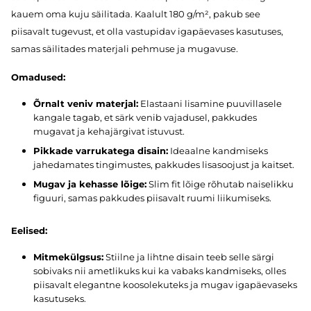
kauem oma kuju säilitada. Kaalult 180 g/m², pakub see
piisavalt tugevust, et olla vastupidav igapäevases kasutuses,
samas säilitades materjali pehmuse ja mugavuse.
Omadused:
Õrnalt veniv materjal:
Elastaani lisamine puuvillasele
kangale tagab, et särk venib vajadusel, pakkudes
mugavat ja kehajärgivat istuvust.
Pikkade varrukatega disain:
Ideaalne kandmiseks
jahedamates tingimustes, pakkudes lisasoojust ja kaitset.
Mugav ja kehasse lõige:
Slim fit lõige rõhutab naiselikku
figuuri, samas pakkudes piisavalt ruumi liikumiseks.
Eelised:
Mitmekülgsus:
Stiilne ja lihtne disain teeb selle särgi
sobivaks nii ametlikuks kui ka vabaks kandmiseks, olles
piisavalt elegantne koosolekuteks ja mugav igapäevaseks
kasutuseks.