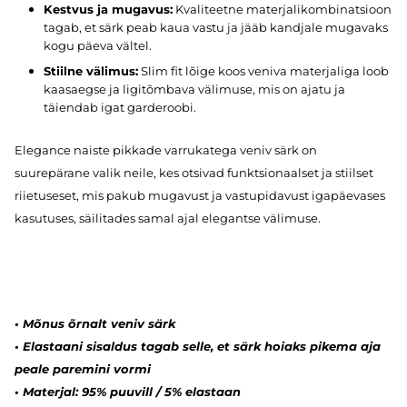
Kestvus ja mugavus:
Kvaliteetne materjalikombinatsioon
tagab, et särk peab kaua vastu ja jääb kandjale mugavaks
kogu päeva vältel.
Stiilne välimus:
Slim fit lõige koos veniva materjaliga loob
kaasaegse ja ligitõmbava välimuse, mis on ajatu ja
täiendab igat garderoobi.
Elegance naiste pikkade varrukatega veniv särk on
suurepärane valik neile, kes otsivad funktsionaalset ja stiilset
riietuseset, mis pakub mugavust ja vastupidavust igapäevases
kasutuses, säilitades samal ajal elegantse välimuse.
•
Mõnus õrnalt veniv särk
•
Elastaani sisaldus tagab selle, et särk hoiaks pikema aja
peale paremini vormi
•
Materjal: 95% puuvill / 5% elastaan