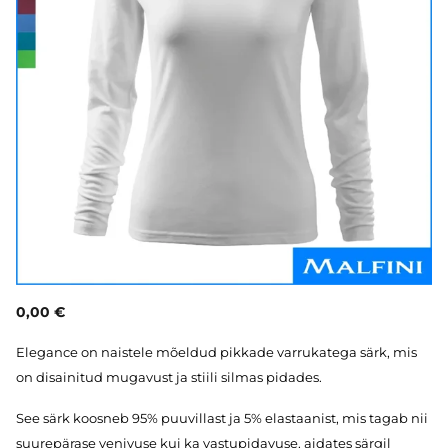
0,00 €
Elegance on naistele mõeldud pikkade varrukatega särk, mis
on disainitud mugavust ja stiili silmas pidades.
See särk koosneb 95% puuvillast ja 5% elastaanist, mis tagab nii
suurepärase venivuse kui ka vastupidavuse, aidates särgil