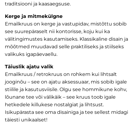
traditsiooni ja kaasaegsuse.
Kerge ja mitmekülgne
Emailkruus on kerge ja vastupidav, mistõttu sobib
see suurepäraselt nii kontorisse, koju kui ka
välitingimustes kasutamiseks. Klassikaline disain ja
mõõtmed muudavad selle praktiliseks ja stiilseks
valikuks igapäevaellu.
Täiuslik ajatu valik
Emailkruus / retrokruus on rohkem kui lihtsalt
jooginõu – see on ajatu aksessuaar, mis sobib igale
stiilile ja kasutusviisile. Olgu see hommikune kohv,
lõunane tee või välikäik – see kruus toob igale
hetkedele killukese nostalgiat ja lihtsust.
Isikupärasta see oma disainiga ja tee sellest midagi
täiesti unikaalset!