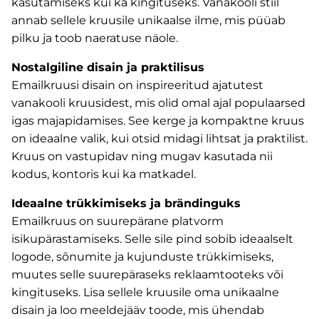
kasutamiseks kui ka kingituseks. Vanakooli stiil
annab sellele kruusile unikaalse ilme, mis püüab
pilku ja toob naeratuse näole.
Nostalgiline disain ja praktilisus
Emailkruusi disain on inspireeritud ajatutest
vanakooli kruusidest, mis olid omal ajal populaarsed
igas majapidamises. See kerge ja kompaktne kruus
on ideaalne valik, kui otsid midagi lihtsat ja praktilist.
Kruus on vastupidav ning mugav kasutada nii
kodus, kontoris kui ka matkadel.
Ideaalne trükkimiseks ja brändinguks
Emailkruus on suurepärane platvorm
isikupärastamiseks. Selle sile pind sobib ideaalselt
logode, sõnumite ja kujunduste trükkimiseks,
muutes selle suurepäraseks reklaamtooteks või
kingituseks. Lisa sellele kruusile oma unikaalne
disain ja loo meeldejääv toode, mis ühendab