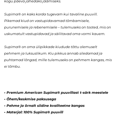
kogu päeva jahedaks jäämiseks.
Supima® on kaks korda tugevam kui tavaline puuvill.
Pikemad kiud on vastupidavamad tõmbamisele,
purunemisele ja rebenemisele – tulemuseks on tooted, mis on
uskumatult vastupidavad ja säilitavad oma vormi kauem.
Supima® on oma ülipikkade kiudude tõttu olemuselt
pehmem ja luksuslikum. Kiu pikkus annab siledamad ja
puhtamad lõngad, mille tulemuseks on pehmem kangas, mis
ei tõmbu.
• Premium American Supima® puuvillast t-särk meestele
• Õhem/keskmise paksusega
• Pehme ja õrnalt siidine kvaliteetne kangas
• Materjal: 100% Supima® puuvill