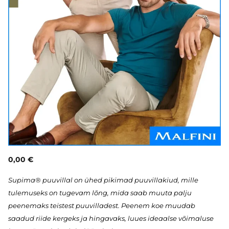
0,00 €
Supima® puuvillal on ühed pikimad puuvillakiud, mille
tulemuseks on tugevam lõng, mida saab muuta palju
peenemaks teistest puuvilladest. Peenem koe muudab
saadud riide kergeks ja hingavaks, luues ideaalse võimaluse