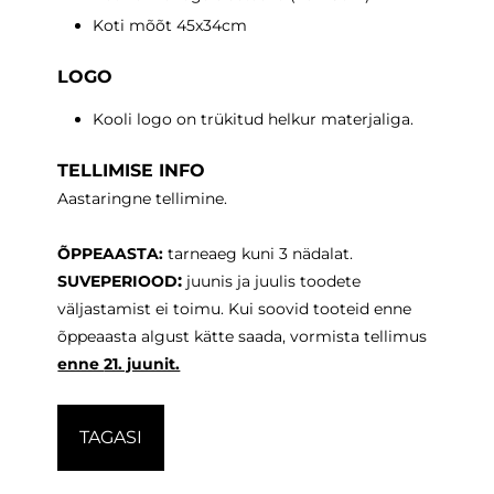
Koti mõõt 45x34cm
LOGO
Kooli logo on trükitud helkur materjaliga.
TELLIMISE INFO
Aastaringne tellimine.
ÕPPEAASTA:
tarneaeg
kuni 3 nädalat.
:
SUVEPERIOOD
juunis ja juulis toodete
väljastamist ei toimu. Kui soovid tooteid enne
õppeaasta algust kätte saada, vormista tellimus
enne
21. juunit.
TAGASI