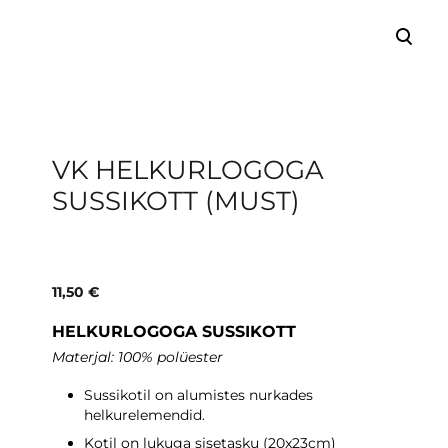
lisati ostukorvi.
Vaata ostukorvi
VK HELKURLOGOGA
SUSSIKOTT (MUST)
11,50 €
HELKURLOGOGA SUSSIKOTT
Materjal: 100% polüester
Sussikotil on alumistes nurkades
helkurelemendid.
Kotil on lukuga sisetasku (20x23cm)