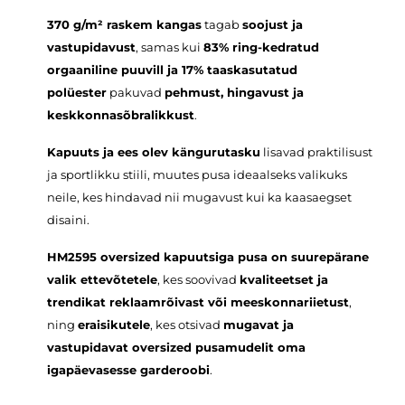
370 g/m² raskem kangas
tagab
soojust ja
vastupidavust
, samas kui
83% ring-kedratud
orgaaniline puuvill ja 17% taaskasutatud
polüester
pakuvad
pehmust, hingavust ja
keskkonnasõbralikkust
.
Kapuuts ja ees olev kängurutasku
lisavad praktilisust
ja sportlikku stiili, muutes pusa ideaalseks valikuks
neile, kes hindavad nii mugavust kui ka kaasaegset
disaini.
HM2595 oversized kapuutsiga pusa on suurepärane
valik ettevõtetele
, kes soovivad
kvaliteetset ja
trendikat reklaamrõivast või meeskonnariietust
,
ning
eraisikutele
, kes otsivad
mugavat ja
vastupidavat oversized pusamudelit oma
igapäevasesse garderoobi
.