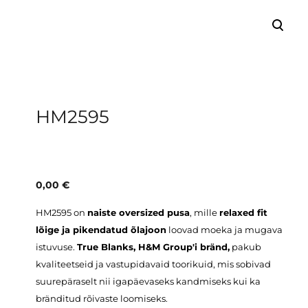
lisati ostukorvi.
Vaata ostukorvi
HM2595
0,00 €
HM2595 on
naiste oversized pusa
, mille
relaxed fit
lõige ja pikendatud õlajoon
loovad moeka ja mugava
istuvuse.
True Blanks, H&M Group'i bränd,
pakub
kvaliteetseid ja vastupidavaid toorikuid, mis sobivad
suurepäraselt nii igapäevaseks kandmiseks kui ka
bränditud rõivaste loomiseks.