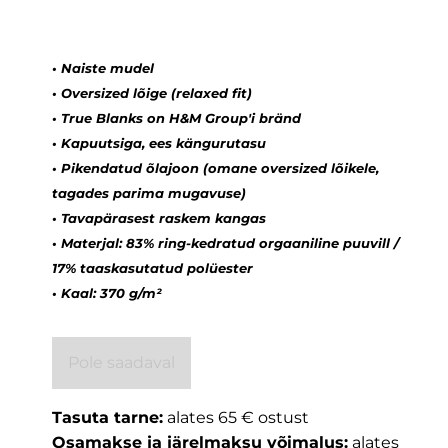
• Naiste mudel
• Oversized lõige (relaxed fit)
• True Blanks on H&M Group'i bränd
• Kapuutsiga, ees kängurutasu
• Pikendatud õlajoon (omane oversized lõikele,
tagades parima mugavuse)
• Tavapärasest raskem kangas
• Materjal: 83% ring-kedratud orgaaniline puuvill /
17% taaskasutatud polüester
• Kaal: 370 g/m²
Pole saadaval
Tasuta tarne:
alates 65 € ostust
Osamakse ja järelmaksu võimalus:
alates