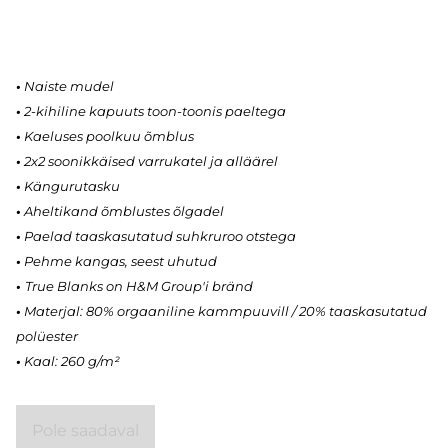
•
Naiste mudel
•
2-kihiline kapuuts toon-toonis paeltega
•
Kaeluses poolkuu õmblus
•
2x2 soonikkäised varrukatel ja alläärel
•
Kängurutasku
•
Aheltikand õmblustes õlgadel
•
Paelad taaskasutatud suhkruroo otstega
•
Pehme kangas, seest uhutud
•
True Blanks on H&M Group'i bränd
•
Materjal: 80% orgaaniline kammpuuvill / 20% taaskasutatud
polüester
•
Kaal: 260 g/m²
Pole saadaval