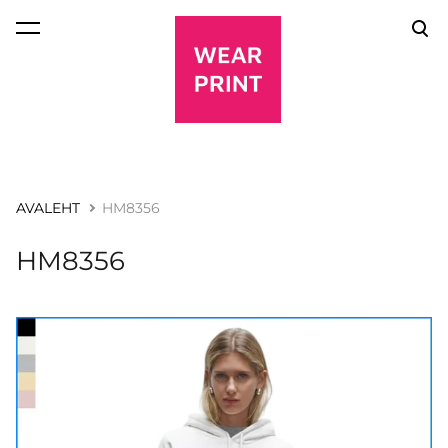
lisati ostukorvi.
Vaata ostukorvi
AVALEHT
HM8356
HM8356