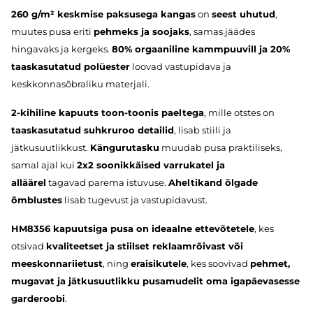
260 g/m² keskmise paksusega kangas
on
seest uhutud
,
muutes pusa eriti
pehmeks ja soojaks
, samas jäädes
hingavaks ja kergeks.
80% orgaaniline kammpuuvill ja 20%
taaskasutatud polüester
loovad vastupidava ja
keskkonnasõbraliku materjali.
2-kihiline kapuuts toon-toonis paeltega
, mille otstes on
taaskasutatud suhkruroo detailid
, lisab stiili ja
jätkusuutlikkust.
Kängurutasku
muudab pusa praktiliseks,
samal ajal kui
2x2 soonikkäised varrukatel ja
alläärel
tagavad parema istuvuse.
Aheltikand õlgade
õmblustes
lisab tugevust ja vastupidavust.
HM8356 kapuutsiga pusa on ideaalne ettevõtetele
, kes
otsivad
kvaliteetset ja stiilset reklaamrõivast või
meeskonnariietust
, ning
eraisikutele
, kes soovivad
pehmet,
mugavat ja jätkusuutlikku pusamudelit oma igapäevasesse
garderoobi
.