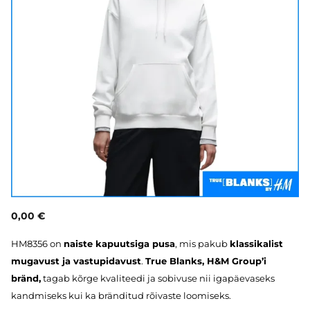
0,00 €
HM8356 on
naiste kapuutsiga pusa
, mis pakub
klassikalist
mugavust ja vastupidavust
.
True Blanks, H&M Group’i
bränd,
tagab kõrge kvaliteedi ja sobivuse nii igapäevaseks
kandmiseks kui ka bränditud rõivaste loomiseks.