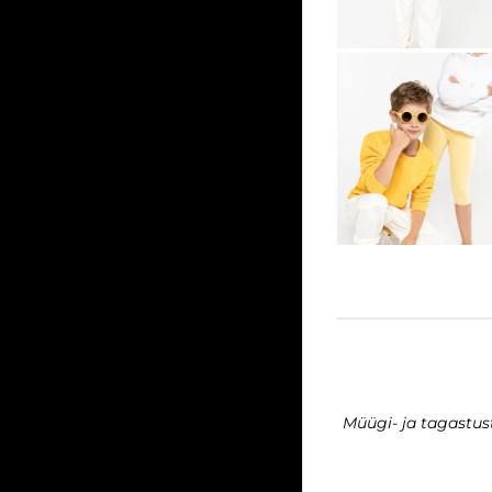
Müügi- ja tagastu