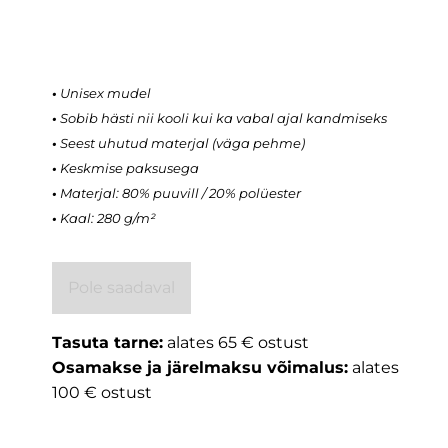
•
Unisex mudel
•
Sobib hästi nii kooli kui ka vabal ajal kandmiseks
•
Seest uhutud materjal (väga pehme)
•
Keskmise paksusega
•
Materjal: 80% puuvill / 20% polüester
•
Kaal: 280 g/m²
Pole saadaval
Tasuta tarne:
alates 65 € ostust
Osamakse ja järelmaksu võimalus:
alates
100 € ostust