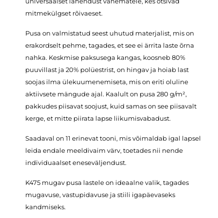
universaalset lahendust vanematele, kes otsivad
mitmekülgset rõivaeset.
Pusa on valmistatud seest uhutud materjalist, mis on
erakordselt pehme, tagades, et see ei ärrita laste õrna
nahka. Keskmise paksusega kangas, koosneb 80%
puuvillast ja 20% polüestrist, on hingav ja hoiab last
soojas ilma ülekuumenemiseta, mis on eriti oluline
aktiivsete mängude ajal. Kaalult on pusa 280 g/m²,
pakkudes piisavat soojust, kuid samas on see piisavalt
kerge, et mitte piirata lapse liikumisvabadust.
Saadaval on 11 erinevat tooni, mis võimaldab igal lapsel
leida endale meeldivaim värv, toetades nii nende
individuaalset eneseväljendust.
K475 mugav pusa lastele on ideaalne valik, tagades
mugavuse, vastupidavuse ja stiili igapäevaseks
kandmiseks.