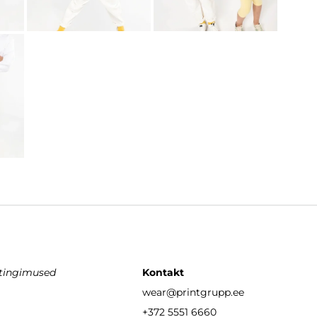
stingimused
Kontakt
wear
@printgrupp.ee
+372 5551 6660