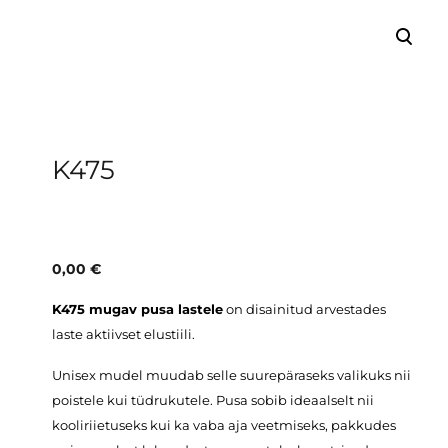
lisati ostukorvi.
Vaata ostukorvi
K475
0,00 €
K475 mugav pusa lastele
on disainitud arvestades
laste aktiivset elustiili.
Unisex mudel muudab selle suurepäraseks valikuks nii
poistele kui tüdrukutele. Pusa sobib ideaalselt nii
kooliriietuseks kui ka vaba aja veetmiseks, pakkudes