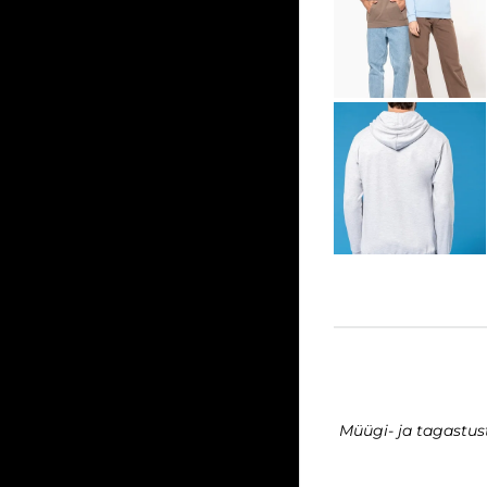
Müügi- ja tagastu