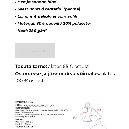
•
Hea ja soodne hind
•
Seest uhutud materjal (pehme)
•
Lai ja mitmekülgne värvivalik
•
Materjal: 80% puuvill / 20% polüester
•
Kaal: 280 g/m²
Pole saadaval
Tasuta tarne:
alates 65 € ostust
Osamakse ja järelmaksu võimalus:
alates
100 € ostust