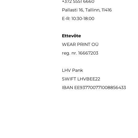
+372 5551 6660
Pallasti 16, Tallinn, 11416
E-R: 10:30-18:00
Ettevõte
WEAR PRINT OÜ
reg. nr. 16667203
LHV Pank
SWIFT LHVBEE22
IBAN
EE937700771008856433