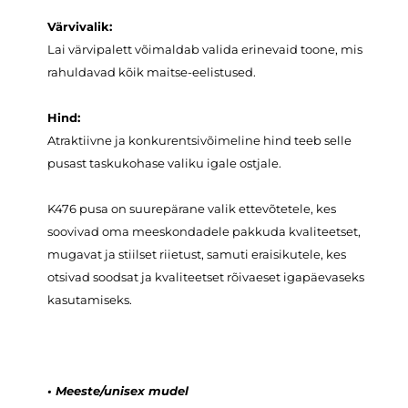
Värvivalik:
Lai värvipalett võimaldab valida erinevaid toone, mis
rahuldavad kõik maitse-eelistused.
Hind:
Atraktiivne ja konkurentsivõimeline hind teeb selle
pusast taskukohase valiku igale ostjale.
K476 pusa on suurepärane valik ettevõtetele, kes
soovivad oma meeskondadele pakkuda kvaliteetset,
mugavat ja stiilset riietust, samuti eraisikutele, kes
otsivad soodsat ja kvaliteetset rõivaeset igapäevaseks
kasutamiseks.
•
Meeste/unisex mudel