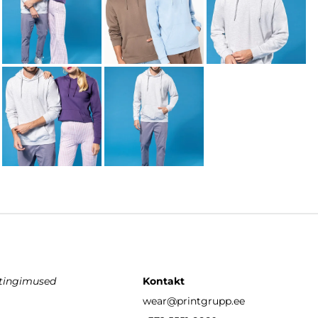
stingimused
Kontakt
wear
@printgrupp.ee