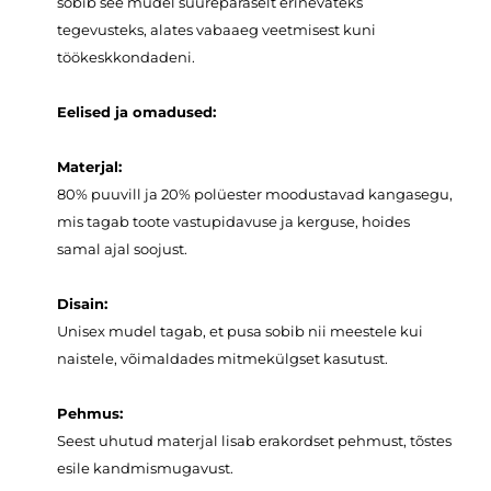
sobib see mudel suurepäraselt erinevateks
tegevusteks, alates vabaaeg veetmisest kuni
töökeskkondadeni.
Eelised ja omadused:
Materjal:
80% puuvill ja 20% polüester moodustavad kangasegu,
mis tagab toote vastupidavuse ja kerguse, hoides
samal ajal soojust.
Disain:
Unisex mudel tagab, et pusa sobib nii meestele kui
naistele, võimaldades mitmekülgset kasutust.
Pehmus:
Seest uhutud materjal lisab erakordset pehmust, tõstes
esile kandmismugavust.