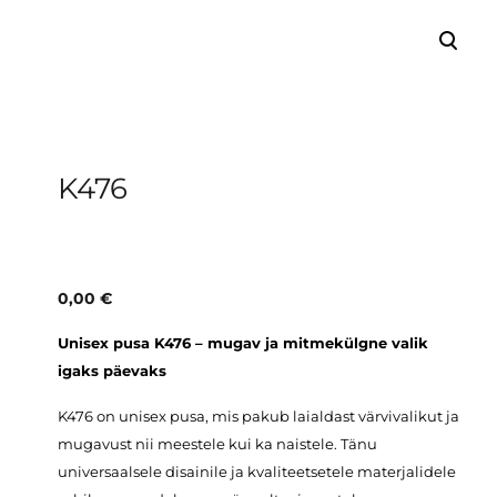
lisati ostukorvi.
Vaata ostukorvi
K476
0,00 €
Unisex pusa K476 – mugav ja mitmekülgne valik
igaks päevaks
K476 on unisex pusa, mis pakub laialdast värvivalikut ja
mugavust nii meestele kui ka naistele. Tänu
universaalsele disainile ja kvaliteetsetele materjalidele