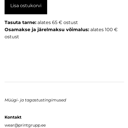
Lisa ostukorvi
Tasuta tarne:
alates 65 € ostust
Osamakse ja järelmaksu võimalus:
alates 100 €
ostust
Müügi- ja tagastustingimused
Kontakt
wear
@printgrupp.ee