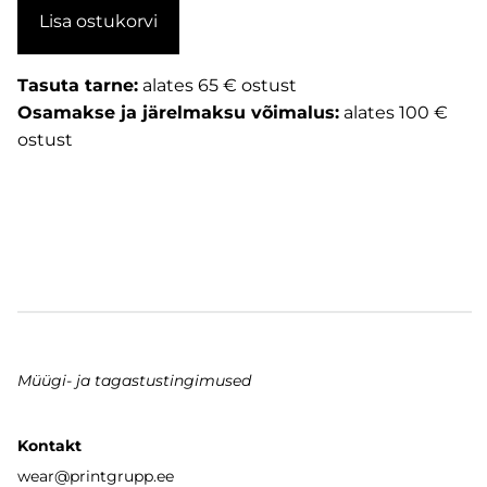
Lisa ostukorvi
Tasuta tarne:
alates 65 € ostust
Osamakse ja järelmaksu võimalus:
alates 100 €
ostust
Müügi- ja tagastustingimused
Kontakt
wear
@printgrupp.ee