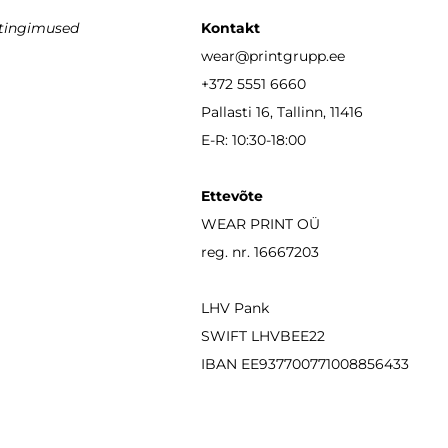
stingimused
Kontakt
wear
@printgrupp.ee
+372 5551 6660
Pallasti 16, Tallinn, 11416
E-R: 10:30-18:00
Ettevõte
WEAR PRINT OÜ
reg. nr. 16667203
LHV Pank
SWIFT LHVBEE22
IBAN
EE937700771008856433