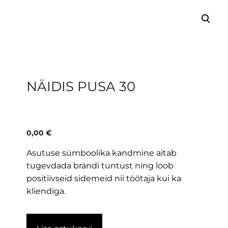
lisati ostukorvi.
Vaata ostukorvi
NÄIDIS PUSA 30
0,00 €
Asutuse sümboolika kandmine aitab
tugevdada brändi tuntust ning loob
positiivseid sidemeid nii töötaja kui ka
kliendiga.