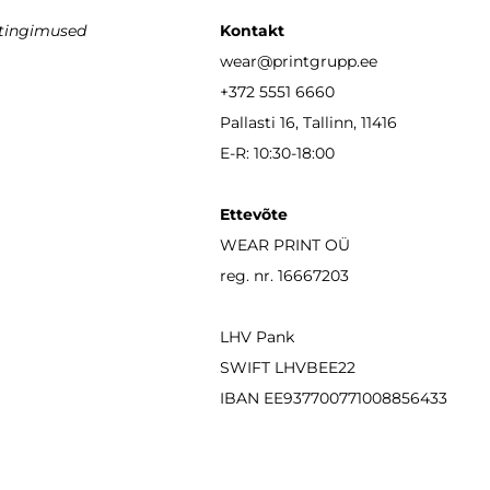
stingimused
Kontakt
wear
@printgrupp.ee
+372 5551 6660
Pallasti 16, Tallinn, 11416
E-R: 10:30-18:00
Ettevõte
WEAR PRINT OÜ
reg. nr. 16667203
LHV Pank
SWIFT LHVBEE22
IBAN
EE937700771008856433