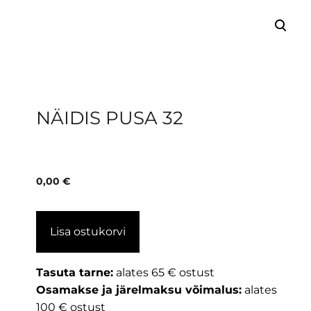
lisati ostukorvi.
Vaata ostukorvi
NÄIDIS PUSA 32
0,00 €
Lisa ostukorvi
Tasuta tarne:
alates 65 € ostust
Osamakse ja järelmaksu võimalus:
alates
100 € ostust