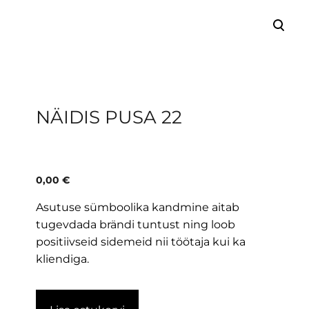
lisati ostukorvi.
Vaata ostukorvi
NÄIDIS PUSA 22
0,00 €
Asutuse sümboolika kandmine aitab
tugevdada brändi tuntust ning loob
positiivseid sidemeid nii töötaja kui ka
kliendiga.