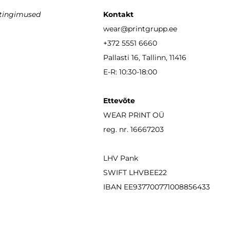
stingimused
Kontakt
wear
@printgrupp.ee
+372 5551 6660
Pallasti 16, Tallinn, 11416
E-R: 10:30-18:00
Ettevõte
WEAR PRINT OÜ
reg. nr. 16667203
LHV Pank
SWIFT LHVBEE22
IBAN
EE937700771008856433