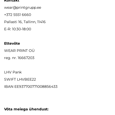
Kontakt
wear
@printgrupp.ee
+372 5551 6660
Pallasti 16, Tallinn, 11416
E-R: 10:30-18:00
Ettevõte
WEAR PRINT OÜ
reg. nr. 16667203
LHV Pank
SWIFT LHVBEE22
IBAN
EE937700771008856433
Võta meiega ühendust: