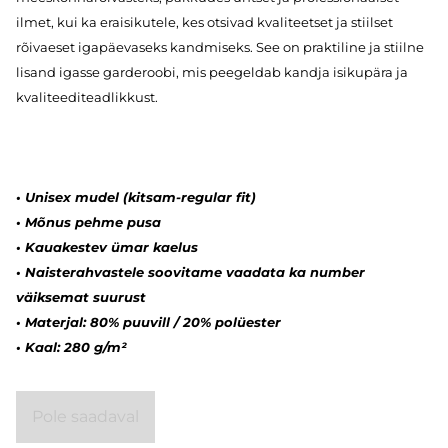
ilmet, kui ka eraisikutele, kes otsivad kvaliteetset ja stiilset
rõivaeset igapäevaseks kandmiseks. See on praktiline ja stiilne
lisand igasse garderoobi, mis peegeldab kandja isikupära ja
kvaliteediteadlikkust.
•
Unisex mudel (kitsam-regular fit)
•
Mõnus pehme pusa
•
Kauakestev ümar kaelus
•
Naisterahvastele soovitame vaadata ka number
väiksemat suurust
•
Materjal: 80% puuvill / 20% polüester
•
Kaal: 280 g/m²
Pole saadaval