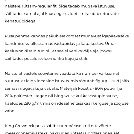
naistele. Kitsam-regular fit lõige tagab mugava istuvuse,
säilitades samal ajal kaasaegse silueti, mis sobib erinevate
kehatüüpidega.
Pusa pehme kangas pakub erakordset mugavust igapäevaseks
kandmiseks, olles samas vastupidav ja kauakestev. Ümar
kaelus on disainitud nii, et see ei veniks välja aja jooksul,
säilitades pusale iseloomuliku kuju ja stiili.
Naisterahvastele soovitame vaadata ka number väiksemat
suurust, et leida ideaalne istuvus, mis rõhutab figuuri, kuid jääb
samas mugavaks ja vabaks. Materjali koostis - 80% puuvill ja
20% polüester - tagab nii hingavuse kui ka vastupidavuse,
kaaludes 280 g/m², mis on ideaalne tasakaal kerguse ja soojuse
vahel.
King Crewneck pusa sobib suurepäraselt nii ettevõtete
meeskonnarõivasteks, pakkudes ühtset ja professionaalset