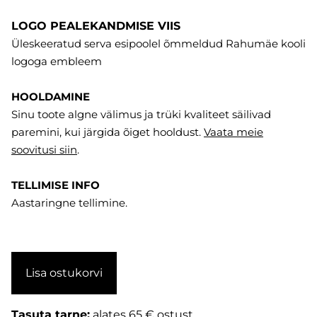
LOGO PEALEKANDMISE VIIS
Üleskeeratud serva esipoolel õmmeldud Rahumäe kooli
logoga embleem
HOOLDAMINE
Sinu toote algne välimus ja trüki kvaliteet säilivad
paremini, kui järgida õiget hooldust.
Vaata meie
soovitusi
siin
.
TELLIMISE INFO
Aastaringne tellimine.
Lisa ostukorvi
Tasuta tarne:
alates 65 € ostust