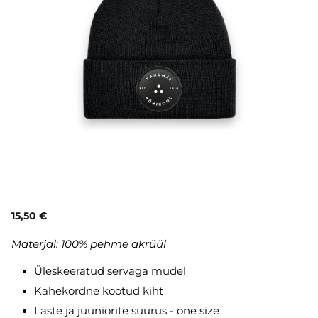
15,50 €
Materjal:
1
00% pehme akrüül
Üleskeeratud servaga mudel
Kahekordne kootud kiht
Laste ja juuniorite suurus - one size