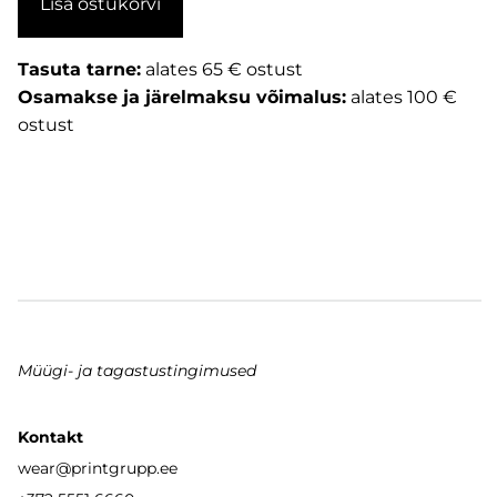
Lisa ostukorvi
Tasuta tarne:
alates 65 € ostust
Osamakse ja järelmaksu võimalus:
alates 100 €
ostust
Müügi- ja tagastustingimused
Kontakt
wear
@printgrupp.ee