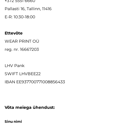
+372 5551 6660
Pallasti 16, Tallinn, 11416
E-R: 10:30-18:00
Ettevõte
WEAR PRINT OÜ
reg. nr. 16667203
LHV Pank
SWIFT LHVBEE22
IBAN
EE937700771008856433
Võta meiega ühendust:
Sinu nimi