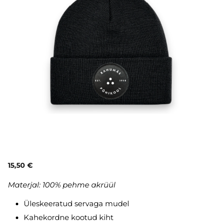
15,50 €
Materjal:
1
00% pehme akrüül
Üleskeeratud servaga mudel
Kahekordne kootud kiht