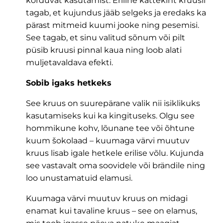
korduvat kasutamist. Eriline kattekiht kruusil
tagab, et kujundus jääb selgeks ja eredaks ka
pärast mitmeid kuumi jooke ning pesemisi.
See tagab, et sinu valitud sõnum või pilt
püsib kruusi pinnal kaua ning loob alati
muljetavaldava efekti.
Sobib igaks hetkeks
See kruus on suurepärane valik nii isiklikuks
kasutamiseks kui ka kingituseks. Olgu see
hommikune kohv, lõunane tee või õhtune
kuum šokolaad – kuumaga värvi muutuv
kruus lisab igale hetkele erilise võlu. Kujunda
see vastavalt oma soovidele või brändile ning
loo unustamatuid elamusi.
Kuumaga värvi muutuv kruus on midagi
enamat kui tavaline kruus – see on elamus,