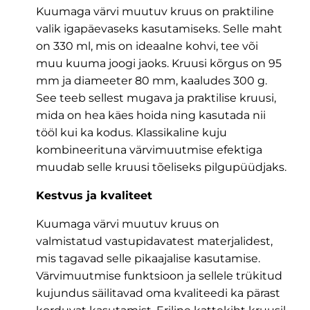
Kuumaga värvi muutuv kruus on praktiline
valik igapäevaseks kasutamiseks. Selle maht
on 330 ml, mis on ideaalne kohvi, tee või
muu kuuma joogi jaoks. Kruusi kõrgus on 95
mm ja diameeter 80 mm, kaaludes 300 g.
See teeb sellest mugava ja praktilise kruusi,
mida on hea käes hoida ning kasutada nii
tööl kui ka kodus. Klassikaline kuju
kombineerituna värvimuutmise efektiga
muudab selle kruusi tõeliseks pilgupüüdjaks.
Kestvus ja kvaliteet
Kuumaga värvi muutuv kruus on
valmistatud vastupidavatest materjalidest,
mis tagavad selle pikaajalise kasutamise.
Värvimuutmise funktsioon ja sellele trükitud
kujundus säilitavad oma kvaliteedi ka pärast