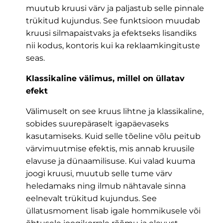
muutub kruusi värv ja paljastub selle pinnale
trükitud kujundus. See funktsioon muudab
kruusi silmapaistvaks ja efektseks lisandiks
nii kodus, kontoris kui ka reklaamkingituste
seas.
Klassikaline välimus, millel on üllatav
efekt
Välimuselt on see kruus lihtne ja klassikaline,
sobides suurepäraselt igapäevaseks
kasutamiseks. Kuid selle tõeline võlu peitub
värvimuutmise efektis, mis annab kruusile
elavuse ja dünaamilisuse. Kui valad kuuma
joogi kruusi, muutub selle tume värv
heledamaks ning ilmub nähtavale sinna
eelnevalt trükitud kujundus. See
üllatusmoment lisab igale hommikusele või