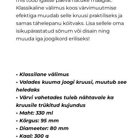
mis toob igasse päeva natuke maagiat.
Klassikaline välimus koos värvimuutmise
efektiga muudab selle kruusi praktiliseks ja
samas tähelepanu köitvaks. Lisa sellele oma
isikupärastatud sõnum või disain ning
muuda iga joogikord eriliseks!
• Klassilane välimus
• Valades kuuma joogi kruusi, muutub see
heledaks
• Värvi vahetades tuleb nähtavale ka
kruusile trükitud kujundus
• Maht: 330 ml
• Kõrgus: 95 mm
• Diameeter: 80 mm
• Kaal: 300 g