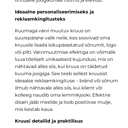
õhtusele joogikorrale rõõmu ja elevust.
Ideaalne personaliseerimiseks ja
reklaamkingitusteks
Kuumaga värvi muutuv kruus on
suurepärane valik neile, kes soovivad oma
kruusile lisada isikupärastatud sõnumit, logo
või pilti. Värvimuutmise efektiga on võimalik
luua tõeliselt unikaalseid kujundusi, mis on
nähtavad alles siis, kui kruus on täidetud
kuuma joogiga. See teeb sellest kruusist
ideaalse reklaamkingituse – bränd või sõnum
ilmub nähtavale alles siis, kui klient või
kolleeg naudib oma lemmikjooki. Efektne
disain jääb meelde ja loob positiivse mulje,
mis kestab kaua.
Kruusi detailid ja praktilisus