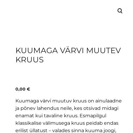
lisati ostukorvi.
Vaata ostukorvi
KUUMAGA VÄRVI MUUTEV
KRUUS
0,00 €
Kuumaga värvi muutuv kruus on ainulaadne
ja põnev lahendus neile, kes otsivad midagi
enamat kui tavaline kruus. Esmapilgul
klassikalise välimusega kruus peidab endas
erilist üllatust – valades sinna kuuma joogi,