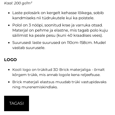
Kaal: 200 gr/m²
Laste polosärk on kergelt kehasse lõikega, sobib
kandmiseks nii tüdrukutele kui ka poistele.
Polol on 3 nööpi, soonitud krae ja varruka otsad.
Materjal on pehme ja elastne, mis tagab polo kuju
säilimist ka peale pesu (kuni 40 kraadises vees).
Suurused: laste suurused on 110cm-158cm. Mudel
vastab suurusele.
LOGO
Kooli logo on trükitud 3D Brick materjaliga - õrnalt
kõrgem trükk, mis annab logole kena reljeefsuse.
Brick materjali elastsus muudab trüki vastupidavaks
ning murenemiskindlaks.
TAGASI