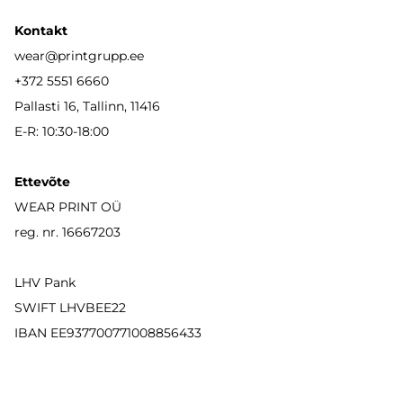
Kontakt
wear
@printgrupp.ee
+372 5551 6660
Pallasti 16, Tallinn, 11416
E-R: 10:30-18:00
Ettevõte
WEAR PRINT OÜ
reg. nr. 16667203
LHV Pank
SWIFT LHVBEE22
IBAN
EE937700771008856433