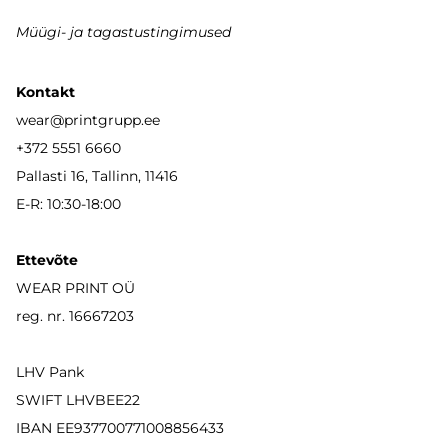
Müügi- ja tagastustingimused
Kontakt
wear
@printgrupp.ee
+372 5551 6660
Pallasti 16, Tallinn, 11416
E-R: 10:30-18:00
Ettevõte
WEAR PRINT OÜ
reg. nr. 16667203
LHV Pank
SWIFT LHVBEE22
IBAN
EE937700771008856433