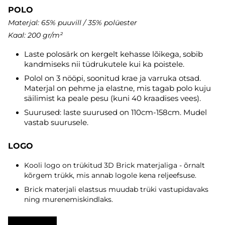
POLO
Materjal: 65% puuvill / 35% polüester
Kaal: 200 gr/m²
Laste polosärk on kergelt kehasse lõikega, sobib
kandmiseks nii tüdrukutele kui ka poistele.
Polol on 3 nööpi, soonitud krae ja varruka otsad.
Materjal on pehme ja elastne, mis tagab polo kuju
säilimist ka peale pesu (kuni 40 kraadises vees).
Suurused: laste suurused on 110cm-158cm. Mudel
vastab suurusele.
LOGO
Kooli logo on trükitud 3D Brick materjaliga - õrnalt
kõrgem trükk, mis annab logole kena reljeefsuse.
Brick materjali elastsus muudab trüki vastupidavaks
ning murenemiskindlaks.