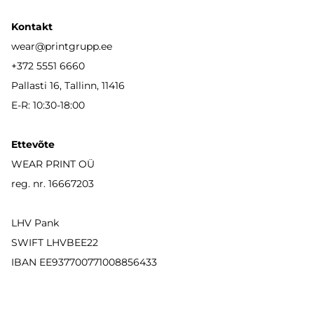
Kontakt
wear
@printgrupp.ee
+372 5551 6660
Pallasti 16, Tallinn, 11416
E-R: 10:30-18:00
Ettevõte
WEAR PRINT OÜ
reg. nr. 16667203
LHV Pank
SWIFT LHVBEE22
IBAN
EE937700771008856433