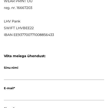
WEAR PRINT OÜ
reg. nr. 16667203
LHV Pank
SWIFT LHVBEE22
IBAN
EE937700771008856433
Võta meiega ühendust:
Sinu nimi
E-mail