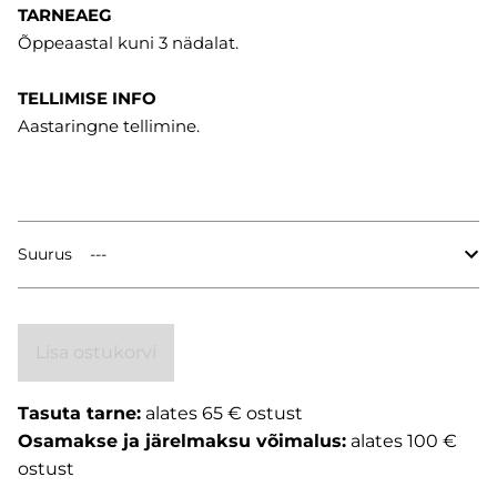
TARNEAEG
Õppeaastal kuni 3 nädalat.
TELLIMISE INFO
Aastaringne tellimine.
Suurus
Lisa ostukorvi
Tasuta tarne:
alates 65 € ostust
Osamakse ja järelmaksu võimalus:
alates 100 €
ostust