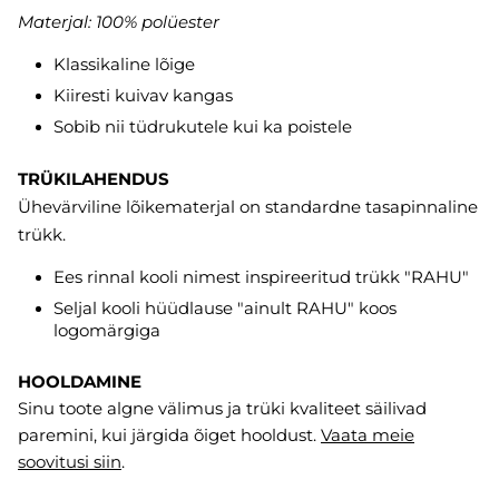
Materjal: 100% polüester
Klassikaline lõige
Kiiresti kuivav kangas
Sobib nii tüdrukutele kui ka poistele
TRÜKILAHENDUS
Ühevärviline lõikematerjal on standardne tasapinnaline
trükk.
Ees rinnal kooli nimest inspireeritud trükk "RAHU"
Seljal kooli hüüdlause "ainult RAHU" koos
logomärgiga
HOOLDAMINE
Sinu toote algne välimus ja trüki kvaliteet säilivad
paremini, kui järgida õiget hooldust.
Vaata meie
soovitusi
siin
.