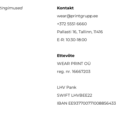
stingimused
Kontakt
wear
@printgrupp.ee
+372 5551 6660
Pallasti 16, Tallinn, 11416
E-R: 10:30-18:00
Ettevõte
WEAR PRINT OÜ
reg. nr. 16667203
LHV Pank
SWIFT LHVBEE22
IBAN
EE937700771008856433