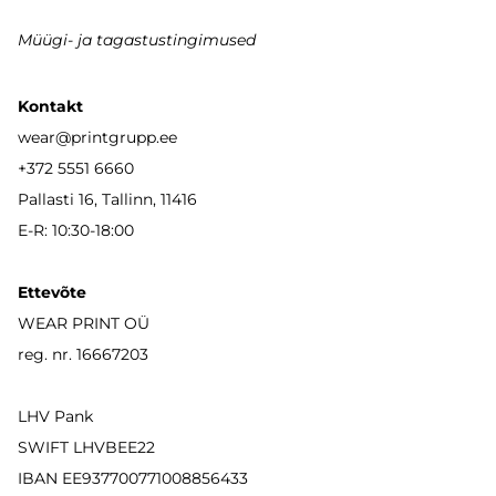
Müügi- ja tagastustingimused
Kontakt
wear
@printgrupp.ee
+372 5551 6660
Pallasti 16, Tallinn, 11416
E-R: 10:30-18:00
Ettevõte
WEAR PRINT OÜ
reg. nr. 16667203
LHV Pank
SWIFT LHVBEE22
IBAN
EE937700771008856433