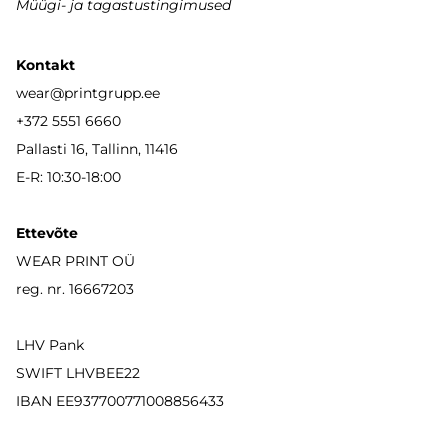
Müügi- ja tagastustingimused
Kontakt
wear
@printgrupp.ee
+372 5551 6660
Pallasti 16, Tallinn, 11416
E-R: 10:30-18:00
Ettevõte
WEAR PRINT OÜ
reg. nr. 16667203
LHV Pank
SWIFT LHVBEE22
IBAN
EE937700771008856433