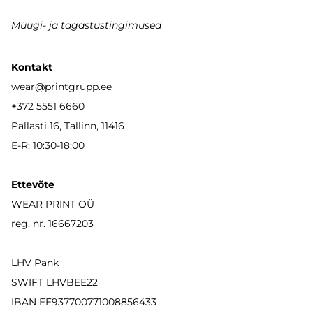
Müügi- ja tagastustingimused
Kontakt
wear
@printgrupp.ee
+372 5551 6660
Pallasti 16, Tallinn, 11416
E-R: 10:30-18:00
Ettevõte
WEAR PRINT OÜ
reg. nr. 16667203
LHV Pank
SWIFT LHVBEE22
IBAN
EE937700771008856433