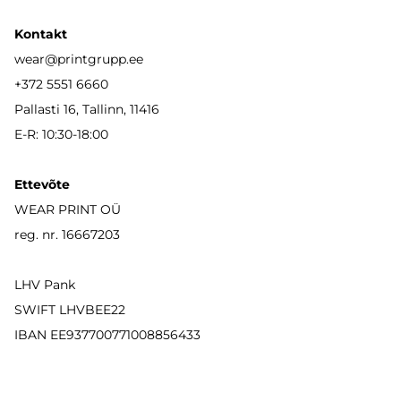
Kontakt
wear
@printgrupp.ee
+372 5551 6660
Pallasti 16, Tallinn, 11416
E-R: 10:30-18:00
Ettevõte
WEAR PRINT OÜ
reg. nr. 16667203
LHV Pank
SWIFT LHVBEE22
IBAN
EE937700771008856433