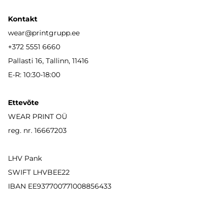
Kontakt
wear
@printgrupp.ee
+372 5551 6660
Pallasti 16, Tallinn, 11416
E-R: 10:30-18:00
Ettevõte
WEAR PRINT OÜ
reg. nr. 16667203
LHV Pank
SWIFT LHVBEE22
IBAN
EE937700771008856433