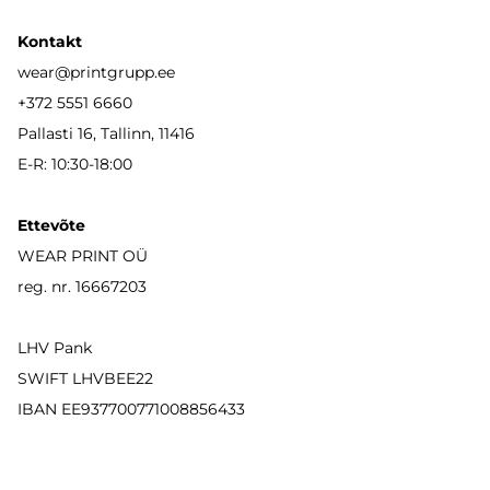
Kontakt
wear
@printgrupp.ee
+372 5551 6660
Pallasti 16, Tallinn, 11416
E-R: 10:30-18:00
Ettevõte
WEAR PRINT OÜ
reg. nr. 16667203
LHV Pank
SWIFT LHVBEE22
IBAN
EE937700771008856433