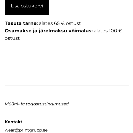
Lisa ostukorvi
Tasuta tarne:
alates 65 € ostust
Osamakse ja järelmaksu võimalus:
alates 100 €
ostust
Müügi- ja tagastustingimused
Kontakt
wear
@printgrupp.ee