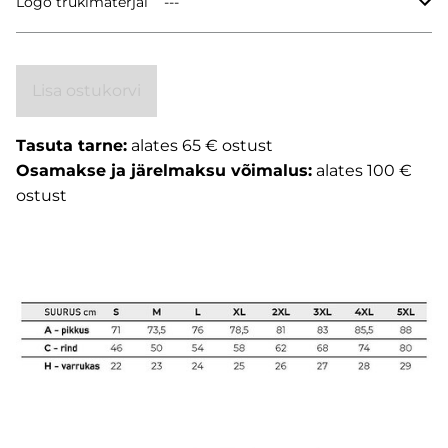
Logo trükimaterjal
Lisa ostukorvi
Tasuta tarne:
alates 65 € ostust
Osamakse ja järelmaksu võimalus:
alates 100 €
ostust