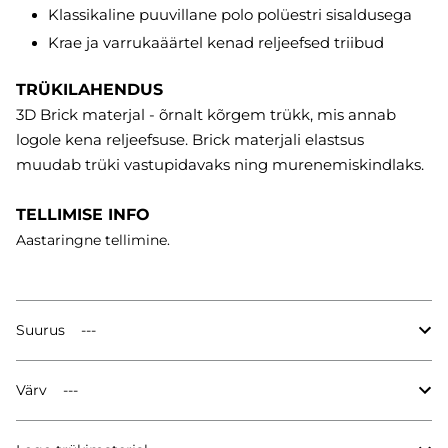
Klassikaline puuvillane polo polüestri sisaldusega
Krae ja varrukaäärtel kenad reljeefsed triibud
TRÜKILAHENDUS
3D Brick materjal - õrnalt kõrgem trükk, mis annab
logole kena reljeefsuse. Brick materjali elastsus
muudab trüki vastupidavaks ning murenemiskindlaks.
TELLIMISE INFO
Aastaringne tellimine.
Suurus
Värv