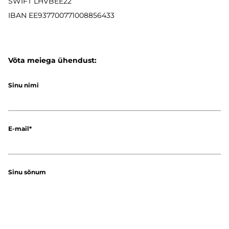
SWIFT LHVBEE22
IBAN
EE937700771008856433
Võta meiega ühendust:
Sinu nimi
E-mail
Sinu sõnum