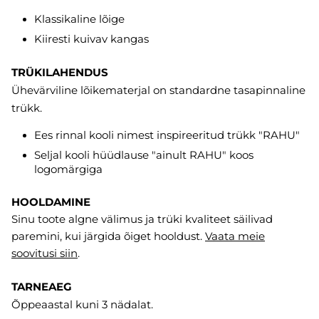
Klassikaline lõige
Kiiresti kuivav kangas
TRÜKILAHENDUS
Ühevärviline lõikematerjal on standardne tasapinnaline
trükk.
Ees rinnal kooli nimest inspireeritud trükk "RAHU"
Seljal kooli hüüdlause "ainult RAHU" koos
logomärgiga
HOOLDAMINE
Sinu toote algne välimus ja trüki kvaliteet säilivad
paremini, kui järgida õiget hooldust.
Vaata meie
soovitusi
siin
.
TARNEAEG
Õppeaastal kuni 3 nädalat.