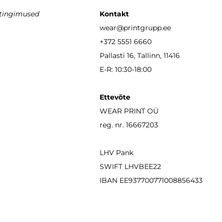
stingimused
Kontakt
wear
@printgrupp.ee
+372 5551 6660
Pallasti 16, Tallinn, 11416
E-R: 10:30-18:00
Ettevõte
WEAR PRINT OÜ
reg. nr. 16667203
LHV Pank
SWIFT LHVBEE22
IBAN
EE937700771008856433