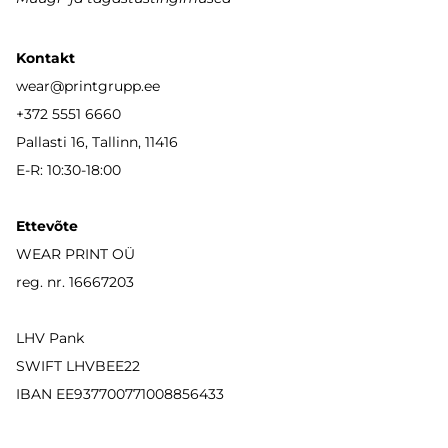
Kontakt
wear
@printgrupp.ee
+372 5551 6660
Pallasti 16, Tallinn, 11416
E-R: 10:30-18:00
Ettevõte
WEAR PRINT OÜ
reg. nr. 16667203
LHV Pank
SWIFT LHVBEE22
IBAN
EE937700771008856433