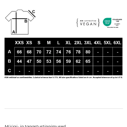
Müügi- ja tagastustingimused