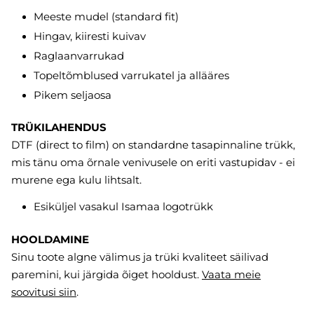
Meeste mudel (standard fit)
Hingav, kiiresti kuivav
Raglaanvarrukad
Topeltõmblused varrukatel ja allääres
Pikem seljaosa
TRÜKILAHENDUS
DTF (direct to film) on standardne tasapinnaline trükk,
mis tänu oma õrnale venivusele on eriti vastupidav - ei
murene ega kulu lihtsalt.
Esiküljel vasakul Isamaa logotrükk
HOOLDAMINE
Sinu toote algne välimus ja trüki kvaliteet säilivad
paremini, kui järgida õiget hooldust.
Vaata meie
soovitusi
siin
.