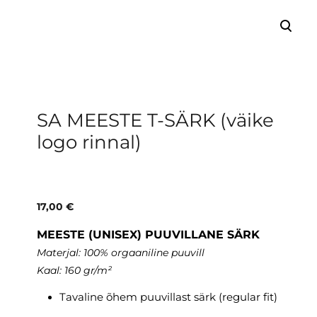
lisati ostukorvi.
Vaata ostukorvi
SA MEESTE T-SÄRK (väike
logo rinnal)
17,00 €
MEESTE (UNISEX) PUUVILLANE SÄRK
Materjal: 100% orgaaniline puuvill
Kaal: 160 gr/m²
Tavaline õhem puuvillast särk (regular fit)