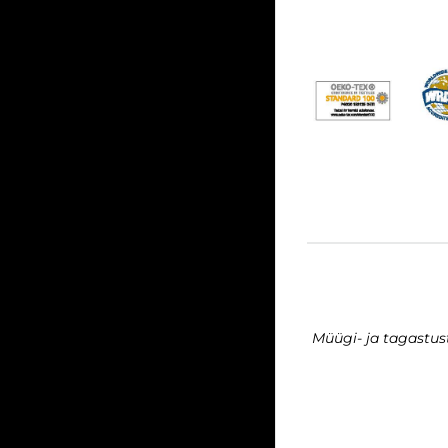
Müügi- ja tagastu