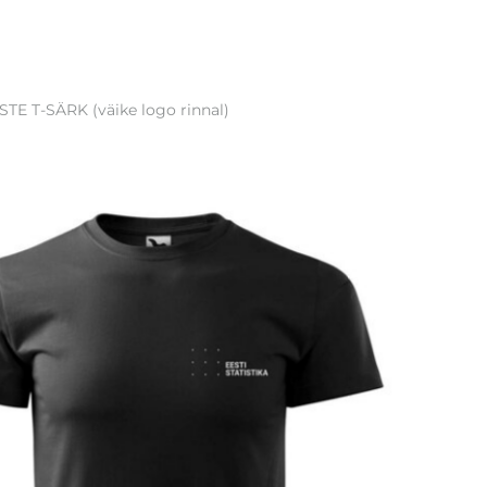
TE T-SÄRK (väike logo rinnal)