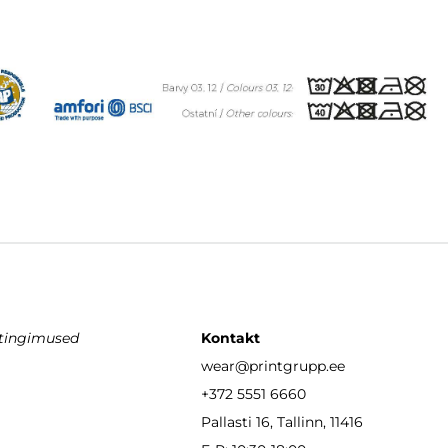
stingimused
Kontakt
wear
@printgrupp.ee
+372 5551 6660
Pallasti 16, Tallinn, 11416