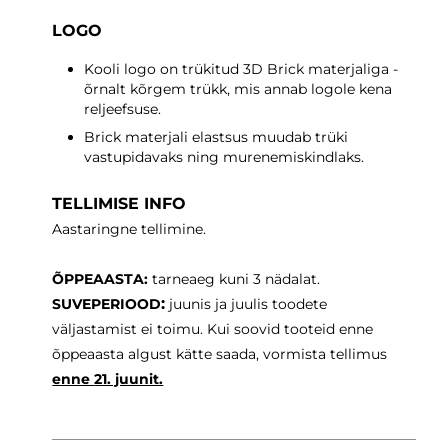
LOGO
Kooli logo on trükitud 3D Brick materjaliga -
õrnalt kõrgem trükk, mis annab logole kena
reljeefsuse.
Brick materjali elastsus muudab trüki
vastupidavaks ning murenemiskindlaks.
TELLIMISE INFO
Aastaringne tellimine.
ÕPPEAASTA:
tarneaeg
kuni 3 nädalat.
:
SUVEPERIOOD
juunis ja juulis toodete
väljastamist ei toimu. Kui soovid tooteid enne
õppeaasta algust kätte saada, vormista tellimus
enne
21. juunit.