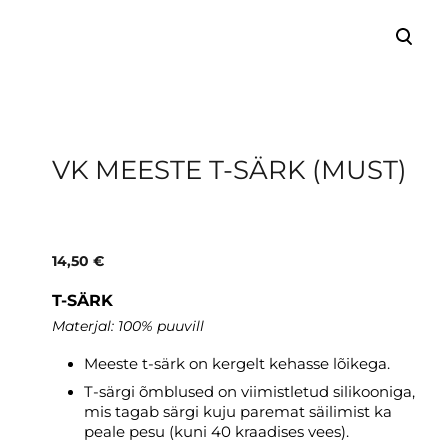
lisati ostukorvi.
Vaata ostukorvi
VK MEESTE T-SÄRK (MUST)
14,50 €
T-SÄRK
Materjal: 100% puuvill
Meeste t-särk on kergelt kehasse lõikega.
T-särgi õmblused on viimistletud silikooniga,
mis tagab särgi kuju paremat säilimist ka
peale pesu (kuni 40 kraadises vees).