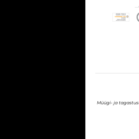
Müügi- ja tagastu