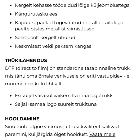
Kergelt kehasse töödeldud lõige küljeõmblustega
Kängurutasku ees
Kapuutsi paelad tugevdatud metalldetailidega,
paelte otstes metallist viimistlused
Seestpoolt kergelt uhutud
Keskmisest veidi paksem kangas
TRÜKILAHENDUS
DTF (direct to film) on standardne tasapinnaline trükk,
mis tänu oma õrnale venivusele on eriti vastupidav - ei
murene ega kulu lihtsalt.
Esiküljel vasakul väikem Isamaa logotrükk
Seljal Isamaa logo suurelt trükituna
HOOLDAMINE
Sinu toote algne välimus ja trüki kvaliteet säilivad
paremini, kui järgida õiget hooldust.
Vaata meie