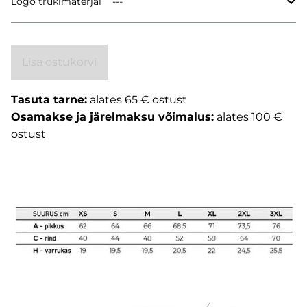
Logo trükimaterjal
Lisa ostukorvi
Tasuta tarne:
alates 65 € ostust
Osamakse ja järelmaksu võimalus:
alates 100 €
ostust