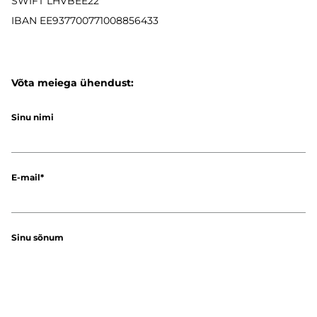
SWIFT LHVBEE22
IBAN
EE937700771008856433
Võta meiega ühendust:
Sinu nimi
E-mail
Sinu sõnum