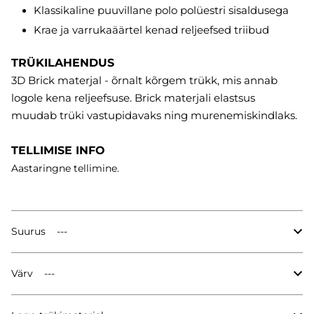
Klassikaline puuvillane polo polüestri sisaldusega
Krae ja varrukaäärtel kenad reljeefsed triibud
TRÜKILAHENDUS
3D Brick materjal - õrnalt kõrgem trükk, mis annab
logole kena reljeefsuse. Brick materjali elastsus
muudab trüki vastupidavaks ning murenemiskindlaks.
TELLIMISE INFO
Aastaringne tellimine.
Suurus
Värv